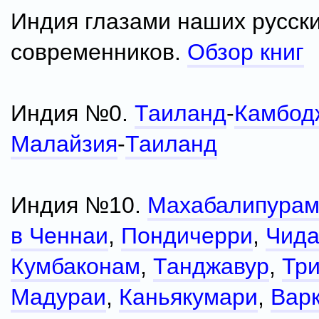
Индия глазами наших русск
современников.
Обзор книг
Индия №0.
Таиланд
-
Камбод
Малайзия
-
Таиланд
Индия №10.
Махабалипура
в Ченнаи
,
Пондичерри
,
Чид
Кумбаконам
,
Танджавур
,
Тр
Мадураи
,
Каньякумари
,
Вар