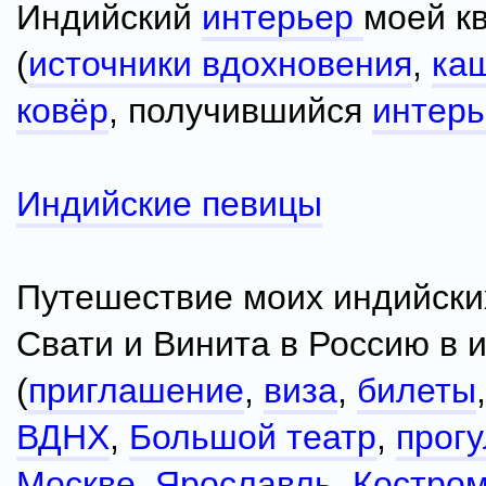
Индийский
интерьер
моей к
(
источники вдохновения
,
ка
ковёр
, получившийся
интерь
Индийские певицы
Путешествие моих индийски
Свати и Винита в Россию в 
(
приглашение
,
виза
,
билеты
ВДНХ
,
Большой театр
,
прогу
Москве
,
Ярославль
,
Костро