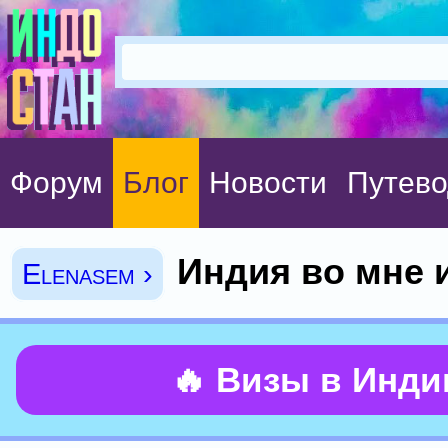
Форум
Блог
Новости
Путево
Индия во мне 
Elenasem ›
🔥 Визы в Инд