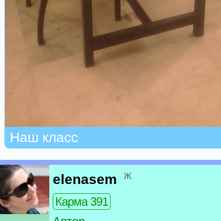
Наш класс
ж
elenasem
Карма 391