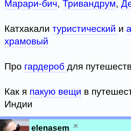
Марари-бич
,
Тривандрум
,
Д
Катхакали
туристический
и
храмовый
Про
гардероб
для путешест
Как я
пакую вещи
в путешес
Индии
ж
elenasem