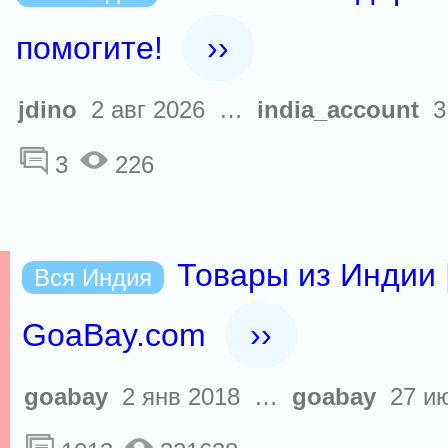
помогите!
››
jdino
2 авг 2026 …
india_account
3 
3
226
Товары из Индии 
Вся Индия
GoaBay.com
››
goabay
2 янв 2018 …
goabay
27 ию