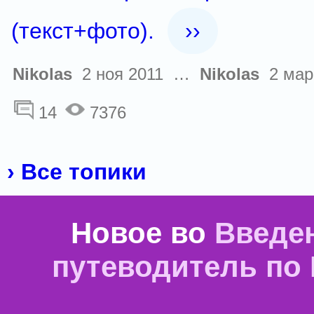
(текст+фото).
››
Nikolas
2 ноя 2011 …
Nikolas
2 мар
14
7376
› Все топики
Новое во
Введе
путеводитель по