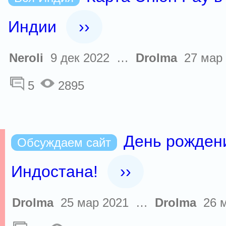
Индии
››
Neroli
9 дек 2022 …
Drolma
27 мар 
5
2895
День рожден
Обсуждаем сайт
Индостана!
››
Drolma
25 мар 2021 …
Drolma
26 м