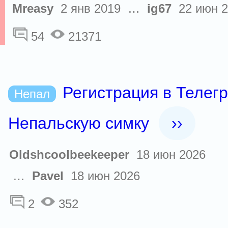
Mreasy
2 янв 2019 …
ig67
22 июн 2
54
21371
Регистрация в Телег
Непал
Непальскую симку
››
Oldshcoolbeekeeper
18 июн 2026
…
Pavel
18 июн 2026
2
352