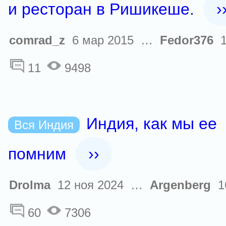
и ресторан в Ришикеше.
›
comrad_z
6 мар 2015 …
Fedor376
1
11
9498
Индия, как мы ее
Вся Индия
помним
››
Drolma
12 ноя 2024 …
Argenberg
16
60
7306