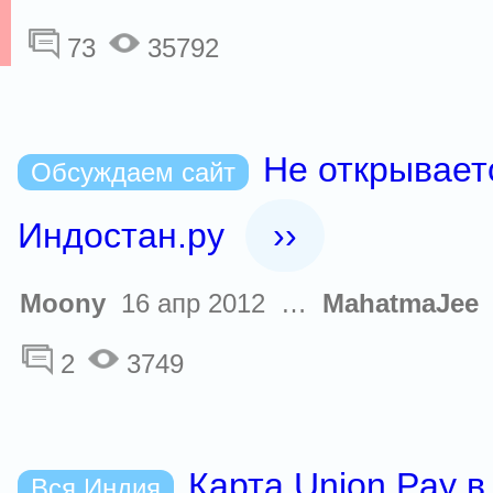
73
35792
Не открывает
Обсуждаем сайт
Индостан.ру
››
Moony
16 апр 2012 …
MahatmaJee
2
3749
Карта Union Pay в
Вся Индия