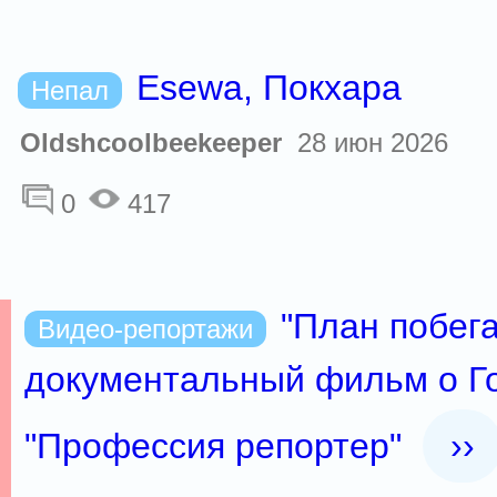
Esewa, Покхара
Непал
Oldshcoolbeekeeper
28 июн 2026
0
417
"План побега
Видео-репортажи
документальный фильм о Го
"Профессия репортер"
››