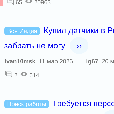
65
20963
Купил датчики в P
Вся Индия
забрать не могу
››
ivan10msk
11 мар 2026 …
ig67
20 м
2
614
Требуется перс
Поиск работы