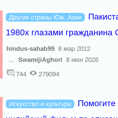
Пакист
Другие страны Юж. Азии
1980х глазами гражданина
hindus-sahab99
8 мар 2012
…
SwamijiAghori
8 июн 2026
744
279094
Помогите
Искусство и культура