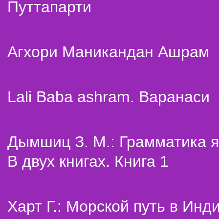
Путтапарти
Агхори Маникандан Ашрам
Lali Baba ashram. Варанаси
Дымшиц З. М.: Грамматика я
В двух книгах. Книга 1
Харт Г.: Морской путь в Инд