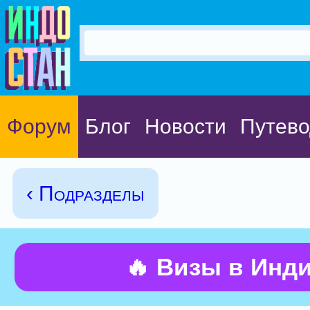
Форум
Блог
Новости
Путево
‹ Подразделы
🔥 Визы в Инд