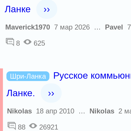
Ланке
››
Maverick1970
7 мар 2026 …
Pavel
7
8
625
Русское коммьюн
Шри-Ланка
Ланке.
››
Nikolas
18 апр 2010 …
Nikolas
2 ма
88
26921