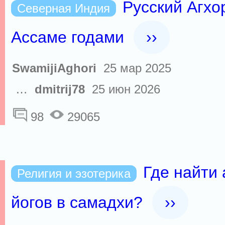
Русский Агхо
Северная Индия
Ассаме годами
››
SwamijiAghori
25 мар 2025
…
dmitrij78
25 июн 2026
98
29065
Где найти 
Религия и эзотерика
йогов в самадхи?
››