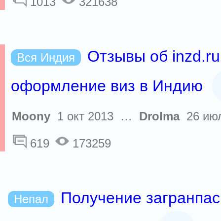
1013
321638
Отзывы об inzd.ru
Вся Индия
оформление виз в Индию
Moony
1 окт 2013 …
Drolma
26 июл
619
173259
Получение загранпас
Непал