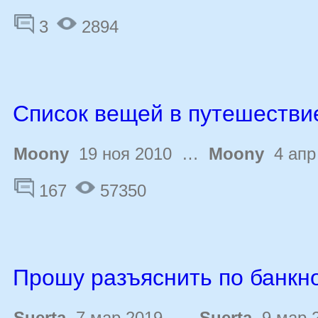
3
2894
Список вещей в путешестви
Moony
19 ноя 2010 …
Moony
4 апр
167
57350
Прошу разъяснить по банкн
Suerta
7 мар 2019 …
Suerta
9 мар 