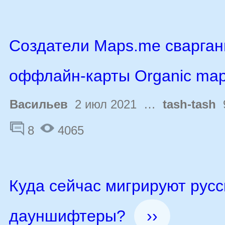
Создатели Maps.me сварга
оффлайн-карты Organic ma
Васильев
2 июл 2021 …
tash-tash
9
8
4065
Куда сейчас мигрируют русс
дауншифтеры?
››