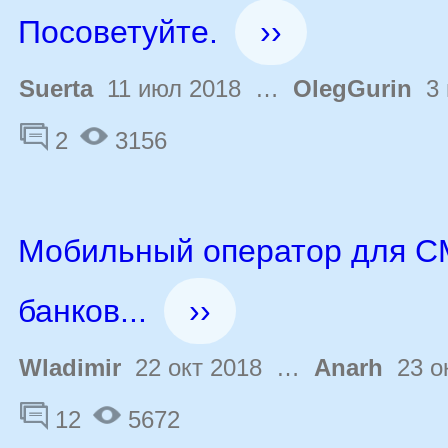
Посоветуйте.
››
Suerta
11 июл 2018 …
OlegGurin
3 
2
3156
Мобильный оператор для С
банков...
››
Wladimir
22 окт 2018 …
Anarh
23 ок
12
5672