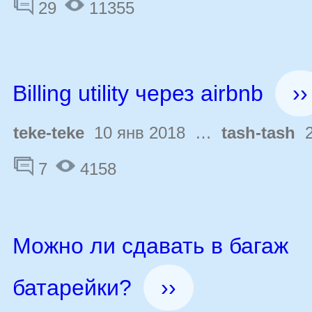
29
11355
Billing utility через airbnb
››
teke-teke
10 янв 2018 …
tash-tash
2
7
4158
Можно ли сдавать в багаж
батарейки?
››