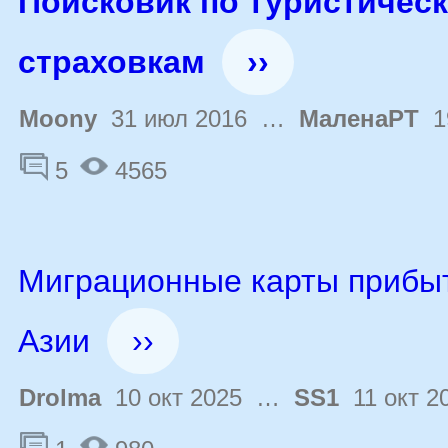
Поисковик по туристичес
страховкам
››
Moony
31 июл 2016 …
МаленаРТ
19
5
4565
Миграционные карты прибы
Азии
››
Drolma
10 окт 2025 …
SS1
11 окт 2