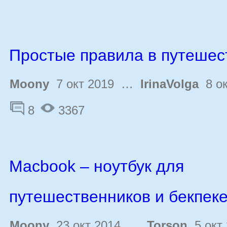
Простые правила в путешес
Moony
7 окт 2019 …
IrinaVolga
8 ок
8
3367
Macbook – ноутбук для
путешественников и бекпек
Moony
23 окт 2014 …
Torson
5 окт 