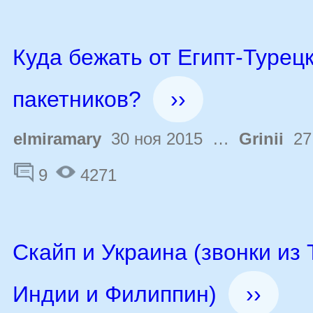
Куда бежать от Египт-Турец
пакетников?
››
elmiramary
30 ноя 2015 …
Grinii
27 
9
4271
Скайп и Украина (звонки из
Индии и Филиппин)
››