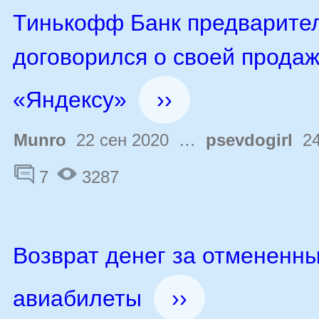
Тинькофф Банк предварите
договорился о своей прода
«Яндексу»
››
Munro
22 сен 2020 …
psevdogirl
24
7
3287
Возврат денег за отмененн
авиабилеты
››