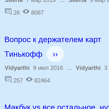
26
8087
Вопрос к держателем карт
Тинькофф
››
Vidyarthi
9 июл 2016 …
Vidyarthi
3 
257
82464
Макбук vs все остальное, н