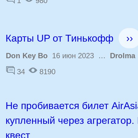
1
980
Карты UP от Тинькофф
››
Don Key Bo
16 июн 2023 …
Drolma
34
8190
Не пробивается билет AirAsi
купленный через агрегатор.
квест