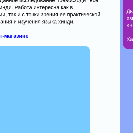
данное исследование превосходит все
нди. Работа интересна как в
Ды
, так и с точки зрения ее практической
яз
ания и изучения языка хинди.
Кн
ет-магазине
Ха