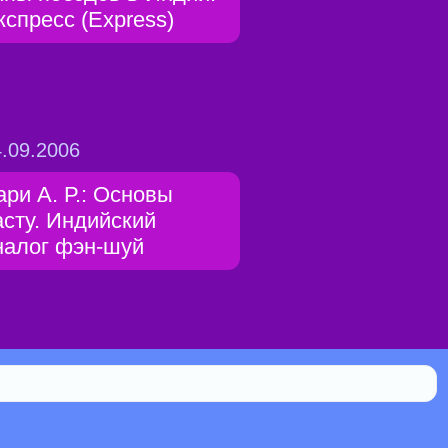
кспресс (Express)
.09.2006
ари А. Р.: Основы
асту. Индийский
налог фэн-шуй