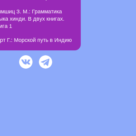
мшиц З. М.: Грамматика
ыка хинди. В двух книгах.
ига 1
рт Г.: Морской путь в Индию