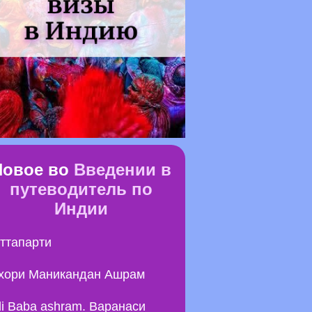
Новое во
Введении в
путеводитель по
Индии
ттапарти
хори Маникандан Ашрам
li Baba ashram. Варанаси