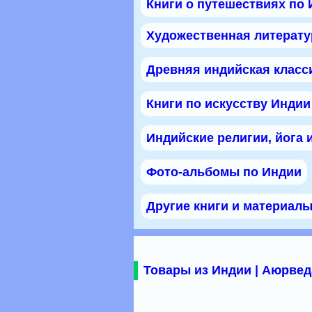
Книги о путешествиях по
Художественная литерату
Древняя индийская класс
Книги по искусству Индии
Индийские религии, йога 
Фото-альбомы по Индии
Другие книги и материал
Товары из Индии | Аюрвед