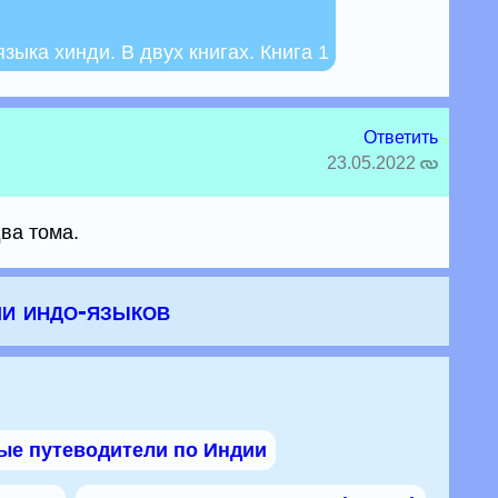
зыка хинди. В двух книгах. Книга 1
Ответить
23.05.2022
ва тома.
ли индо-языков
ые путеводители по Индии