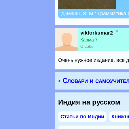
Дымшиц З. М.: Грамматика я
м
viktorkumar2
Карма 7
О себе
Очень нужное издание, все д
‹ Словари и самоучите
Индия на русском
Статьи по Индии
Книжн