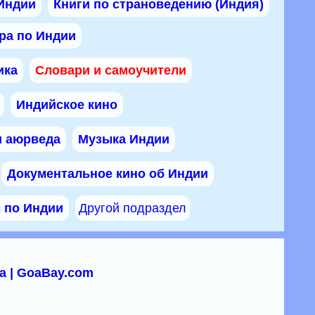
 Индии
Книги по страноведению (Индия)
ра по Индии
ика
Словари и самоучители
Индийское кино
и аюрведа
Музыка Индии
Документальное кино об Индии
ы по Индии
Другой подраздел
а | GoaBay.com