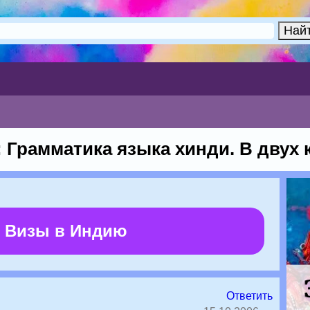
 Грамматика языка хинди. В двух к
 Визы в Индию
Ответить