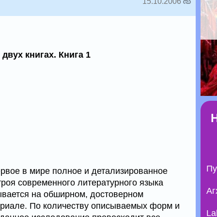
15.10.2006
двух книгах. Книга 1
Пу
ервое в мире полное и детализированное
троя современного литературного языка
Аг
ывается на обширном, достоверном
ериале. По количеству описываемых форм и
La