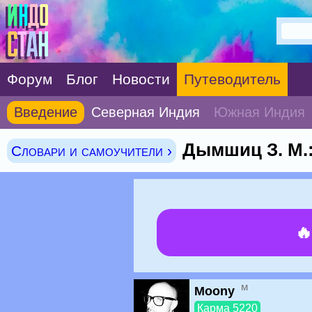
Форум
Блог
Новости
Путеводитель
Введение
Северная Индия
Южная Индия
Дымшиц З. М.:
Словари и самоучители ›

м
Moony
Карма 5220