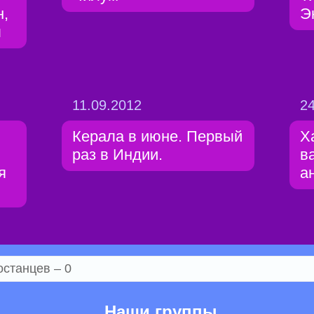
н,
Э
л
11.09.2012
24
Керала в июне. Первый
Х
раз в Индии.
в
я
а
останцев – 0
Наши группы