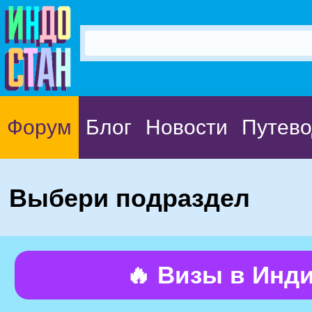
Форум
Блог
Новости
Путево
Выбери подраздел
🔥 Визы в Инд