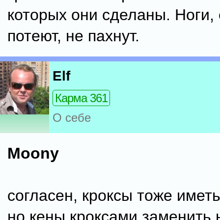
которых они сделаны. Ноги, 
потеют, не пахнут.
Elf
Карма 361
О себе
Moony
согласен, кроксы тоже имет
но кены кроксами заменить н