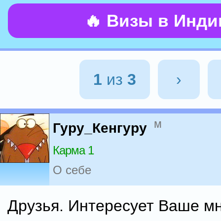
🔥 Визы в Инд
1
из
3
›
м
Гуру_Кенгуру
Карма 1
О себе
Друзья. Интересует Ваше м