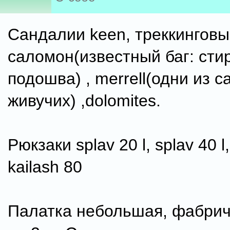
Сандалии keen, треккинговы
саломон(известный баг: сти
подошва) , merrell(одни из 
живучих) ,dolomites.
Рюкзаки splav 20 l, splav 40 l
kailash 80
Палатка небольшая, фабри