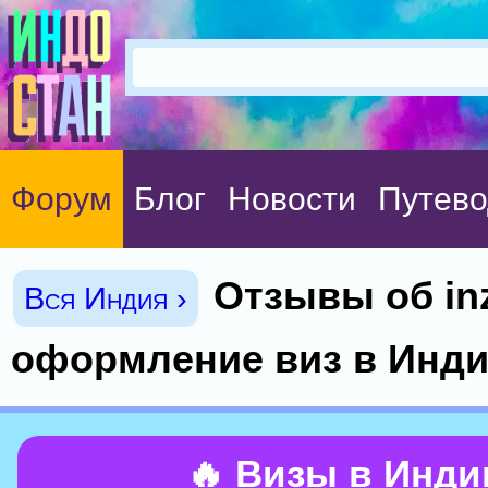
Форум
Блог
Новости
Путево
Отзывы об inz
Вся Индия ›
оформление виз в Инд
🔥 Визы в Инд