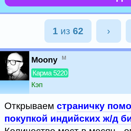
1
из
62
›
м
Moony
Карма 5220
Кэп
Открываем
страничку пом
покупкой индийских ж/д б