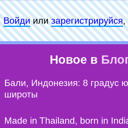
Войди
или
зарeгиcтpируйся
,
Новое в
Бло
Бали, Индонезия: 8 градус 
широты
Made in Thailand, born in Indi