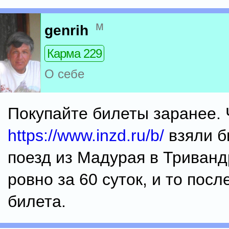
м
genrih
Карма 229
О себе
Покупайте билеты заранее. 
https://www.inzd.ru/b/
взяли б
поезд из Мадурая в Триван
ровно за 60 суток, и то пос
билета.