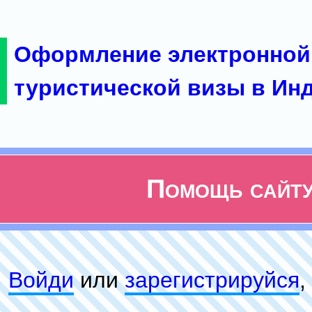
Оформление электронной
туристической визы в Ин
Помощь сайт
Войди
или
зарeгиcтpируйся
,