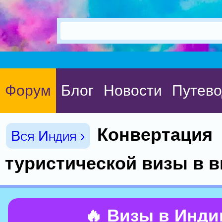
Форум
Блог
Новости
Путево
Конвертация
Вся Индия ›
туристической визы в 
🔥 Визы в Инд