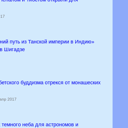
017
ий путь из Танской империи в Индию»
 в Шигадзе
бетского буддизма отрекся от монашеских
апр 2017
 темного неба для астрономов и