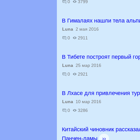
0
3799
В Гималаях нашли тела альп
Luna
2 мая 2016
0
2911
В Тибете построят первый г
Luna
25 мар 2016
0
2921
В Лхасе для привлечения ту
Luna
10 мар 2016
0
3286
Китайский чиновник рассказа
Панчен-ламы
››