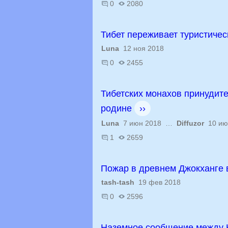
0
2080
Тибет переживает туристическ
Luna
12 ноя 2018
0
2455
Тибетских монахов принудите
родине
››
Luna
7 июн 2018 …
Diffuzor
10 ию
1
2659
Пожар в древнем Джокханге 
tash-tash
19 фев 2018
0
2596
Наземное сообщение между 