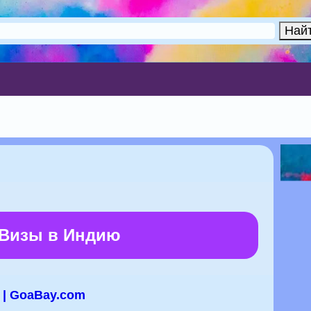
 Визы в Индию
 | GoaBay.com