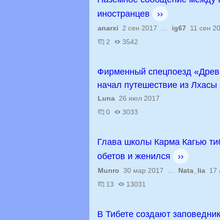
иностранцев
››
anarxi
2 сен 2017 …
ig67
11 сен 2
2
3542
Фирменный спецпоезд «Древн
начал путешествие из Лхасы
Luna
26 июл 2017
0
3033
Глава школы Карма Кагью ти
обетов и женился
››
Munro
30 мар 2017 …
Nata_lia
17 
13
13031
В Тибете создают заповедник