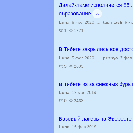
Далай-ламе исполняется 85 л
образование
››
Luna
6 июл 2020 …
tash-tash
6 ию
1
1771
В Тибете закрылись все дос
Luna
5 фев 2020 …
pesnya
7 фев 
5
2693
В Тибете из-за снежных бурь
Luna
12 мая 2019
0
2463
Базовый лагерь на Эвересте 
Luna
16 фев 2019