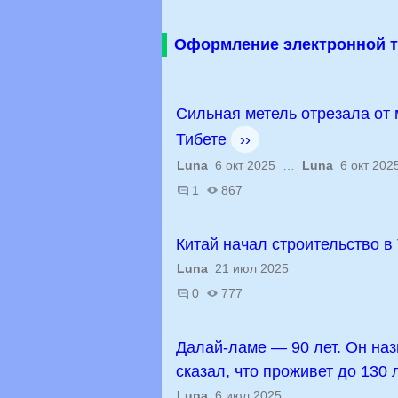
Оформление электронной т
Сильная метель отрезала от 
Тибете
››
Luna
6 окт 2025 …
Luna
6 окт 202
1
867
Китай начал строительство в
Luna
21 июл 2025
0
777
Далай-ламе — 90 лет. Он на
сказал, что проживет до 130 
Luna
6 июл 2025