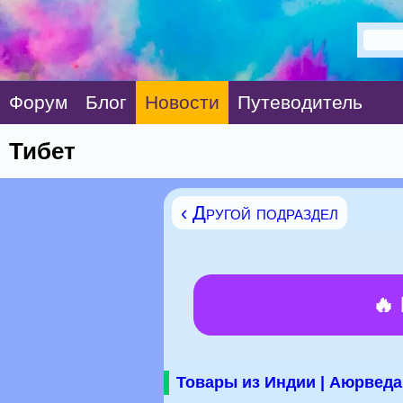
Форум
Блог
Новости
Путеводитель
Тибет
‹ Другой подраздел
🔥
Товары из Индии | Аюрведа