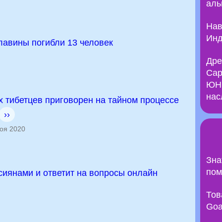
аль
Нав
Инд
 лавины погибли 13 человек
Дре
Сар
ЮНЕ
нас
 тибетцев приговорен на тайном процессе
››
оя 2020
Зна
пом
сиянами и ответит на вопросы онлайн
Тов
Goa