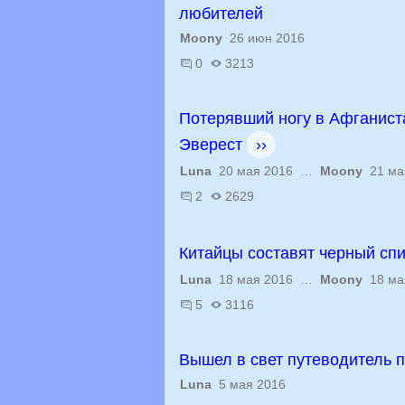
любителей
Moony
26 июн 2016
0
3213
Потерявший ногу в Афганист
Эверест
››
Luna
20 мая 2016 …
Moony
21 ма
2
2629
Китайцы составят черный сп
Luna
18 мая 2016 …
Moony
18 ма
5
3116
Вышел в свет путеводитель п
Luna
5 мая 2016