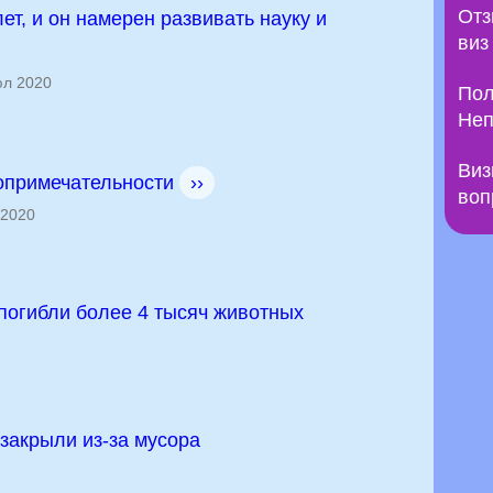
Отз
ет, и он намерен развивать науку и
виз
л 2020
Пол
Неп
Виз
топримечательности
››
воп
2020
 погибли более 4 тысяч животных
закрыли из-за мусора