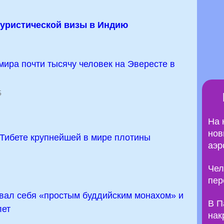
уристической визы в Индию
мира почти тысячу человек на Эвересте в
5
На 
нов
 Тибете крупнейшей в мире плотины
аэр
Чел
пер
звал себя «простым буддийским монахом» и
В П
лет
нак