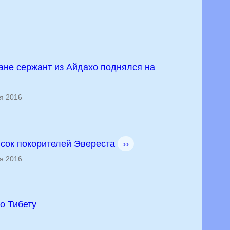
ане сержант из Айдахо поднялся на
я 2016
исок покорителей Эвереста
››
я 2016
о Тибету