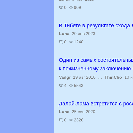
0
909
В Тибете в результате схода
Luna
20 янв 2023
0
1240
Один из самых состоятельных
к пожизненному заключению
Vadgr
19 авг 2010 …
ThinCho
10 н
4
5543
Далай-лама встретится с рос
Luna
25 сен 2020
0
2326