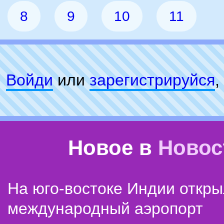
8
9
10
11
Войди
или
зарeгиcтpируйся
,
Новое в
Новос
На юго-востоке Индии откр
международный аэропорт