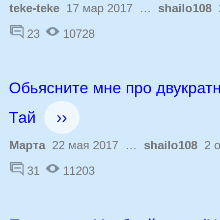
teke-teke
17 мар 2017 …
shailo108
2
23
10728
Обьясните мне про двукратн
Тай
››
Марта
22 мая 2017 …
shailo108
2 о
31
11203