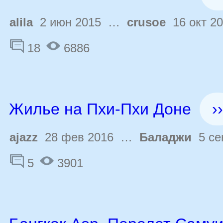
alila
2 июн 2015 …
crusoe
16 окт 2
18
6886
Жилье на Пхи-Пхи Доне
››
ajazz
28 фев 2016 …
Баладжи
5 се
5
3901