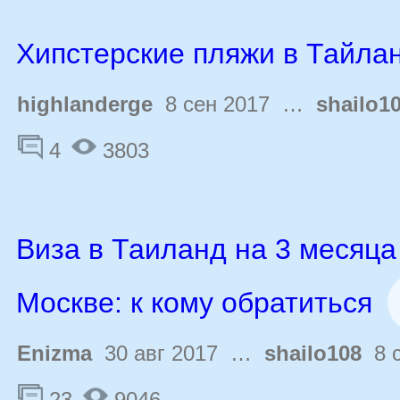
Хипстерские пляжи в Тайла
highlanderge
8 сен 2017 …
shailo1
4
3803
Виза в Таиланд на 3 месяца
Москве: к кому обратиться
Enizma
30 авг 2017 …
shailo108
8 с
23
9046