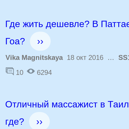
Где жить дешевле? В Патта
Гоа?
››
Vika Magnitskaya
18 окт 2016 …
SS
10
6294
Отличный массажист в Таила
где?
››