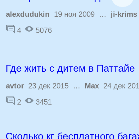
alexdudukin
19 ноя 2009 …
ji-krims
4
5076
Где жить с дитем в Паттайе
avtor
23 дек 2015 …
Max
24 дек 20
2
3451
Сколько кг бесплатного баг