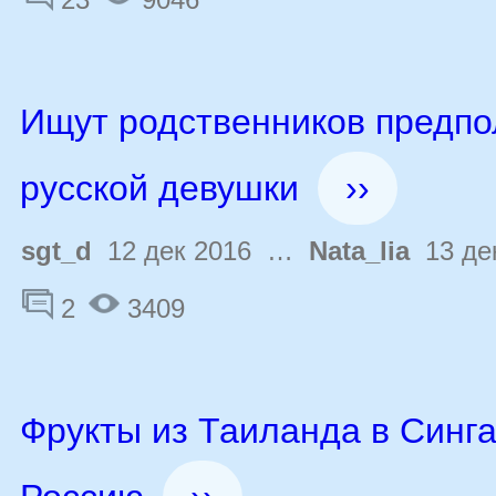
Ищут родственников предп
русской девушки
››
sgt_d
12 дек 2016 …
Nata_lia
13 де
2
3409
Фрукты из Таиланда в Синга