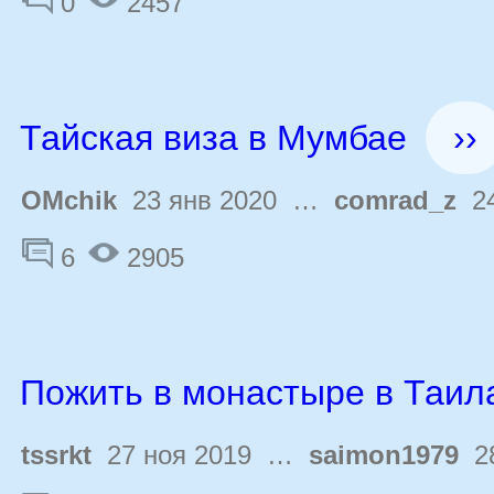
0
2457
Тайская виза в Мумбае
››
OMchik
23 янв 2020 …
comrad_z
24
6
2905
Пожить в монастыре в Таил
tssrkt
27 ноя 2019 …
saimon1979
28