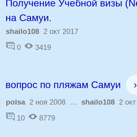
Получение Учебной визы (N
на Самуи.
shailo108
2 окт 2017
0
3419
вопрос по пляжам Самуи
›
polsa
2 ноя 2008 …
shailo108
2 окт
10
8779