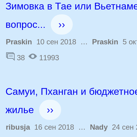
Зимовка в Тае или Вьетнаме
вопрос...
››
Praskin
10 сен 2018 …
Praskin
5 ок
38
11993
Самуи, Пханган и бюджетно
жилье
››
ribusja
16 сен 2018 …
Nady
24 сен 