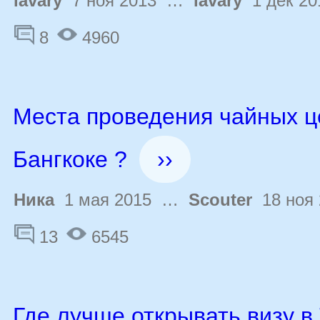
lavary
7 ноя 2013 …
lavary
1 дек 20
8
4960
Места проведения чайных ц
Бангкоке ?
››
Ника
1 мая 2015 …
Scouter
18 ноя 
13
6545
Где лучше открывать визу в