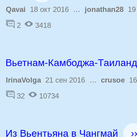
Qavai
18 окт 2016 …
jonathan28
19 
2
3418
Вьетнам-Камбоджа-Таилан
IrinaVolga
21 сен 2016 …
crusoe
16 
32
10734
Из Вьентьяна в Чангмай
›