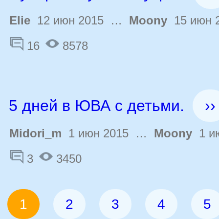
Elie
12 июн 2015 …
Moony
15 июн 
16
8578
5 дней в ЮВА с детьми.
››
Midori_m
1 июн 2015 …
Moony
1 ию
3
3450
1
2
3
4
5