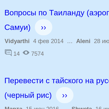
Вопросы по Таиланду (аэро
Самуи)
››
Vidyarthi
4 фев 2014 …
Aleni
28 ию
14
7574
Перевести с тайского на рус
(черный рис)
››
Марта
15 июн 2016 …
Shweta
16 ию