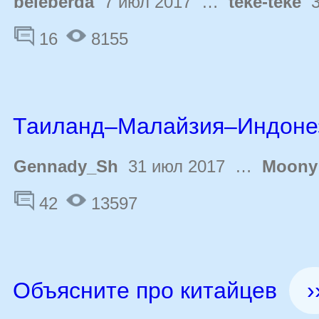
beleberda
7 июл 2017 …
teke-teke
3
16
8155
Таиланд–Малайзия–Индоне
Gennady_Sh
31 июл 2017 …
Moony
42
13597
Объясните про китайцев
›