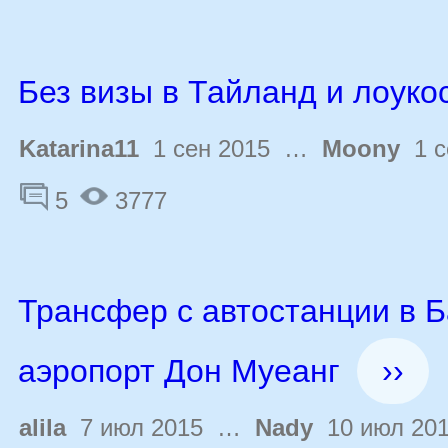
Без визы в Тайланд и лоуко
Katarina11
1 сен 2015 …
Moony
1 с
5
3777
Трансфер с автостанции в Б
аэропорт Дон Муеанг
››
alila
7 июл 2015 …
Nady
10 июл 20