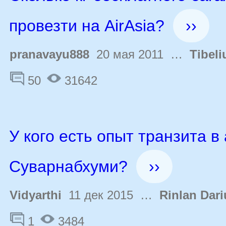
провезти на AirAsia?
››
pranavayu888
20 мая 2011 …
Tibeli
50
31642
У кого есть опыт транзита в
Суварнабхуми?
››
Vidyarthi
11 дек 2015 …
Rinlan Dari
1
3484