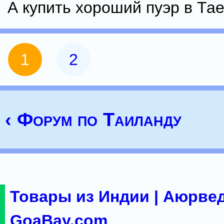
А купить хороший пуэр в Та
1
2
‹ Форум по Таиланду
Товары из Индии | Аюрвед
GoaBay.com