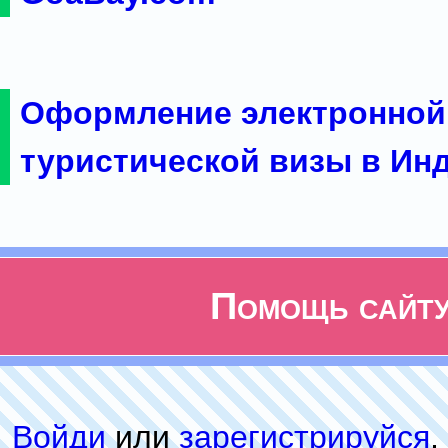
Оформление электронной
туристической визы в Ин
Помощь сайт
Войди
или
зарeгиcтpируйся
,