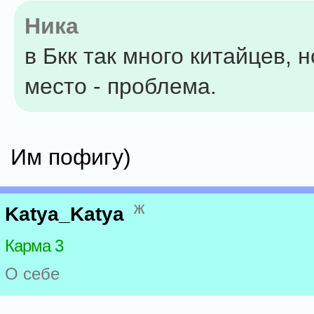
Ника
в Бкк так много китайцев, 
место - проблема.
Им пофигу)
ж
Katya_Katya
Карма 3
О себе