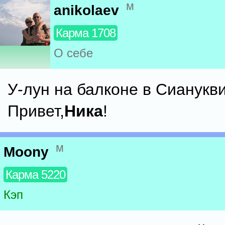
м
anikolaev
Карма 1708
О себе
У-лун на балконе в Сианукв
Привет,
Ника
!
м
Moony
Карма 5220
Кэп