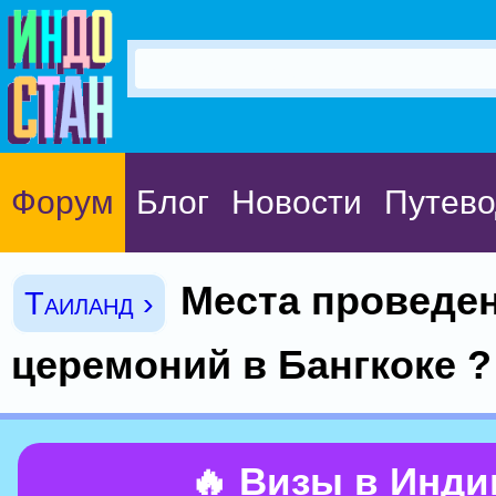
Форум
Блог
Новости
Путево
Места проведе
Таиланд ›
церемоний в Бангкоке ?
🔥 Визы в Инд