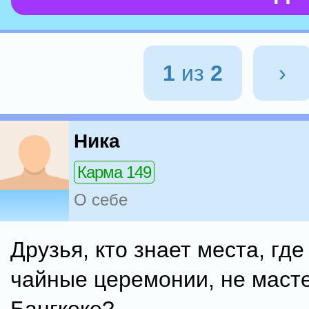
1
из
2
›
Ника
Карма 149
О себе
Друзья, кто знает места, гд
чайные церемонии, не масте