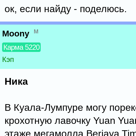
ок, если найду - поделюсь.
м
Moony
Карма 5220
Кэп
Ника
В Куала-Лумпуре могу поре
крохотную лавочку Yuan Yuan
этаже мегамолла Berjaya Ti