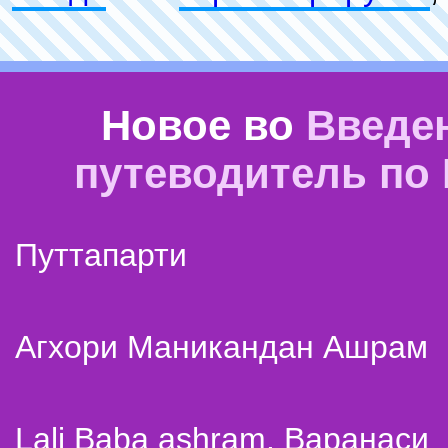
Новое во
Введе
путеводитель по
Путтапарти
Агхори Маникандан Ашрам
Lali Baba ashram. Варанаси