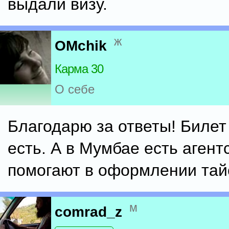
выдали визу.
ж
OMchik
Карма 30
О себе
Благодарю за ответы! Билет
есть. А в Мумбае есть агент
помогают в оформлении тай
м
comrad_z