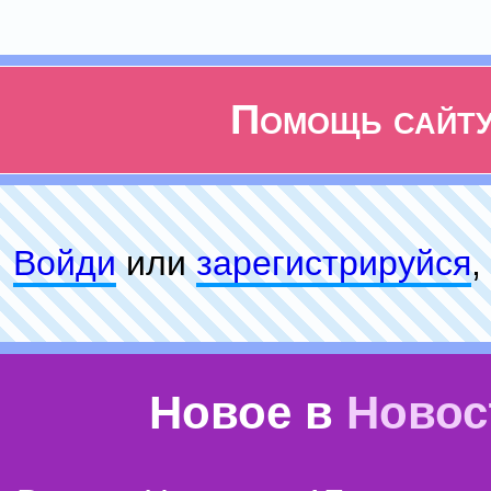
Помощь сайт
Войди
или
зарeгиcтpируйся
,
Новое в
Новос