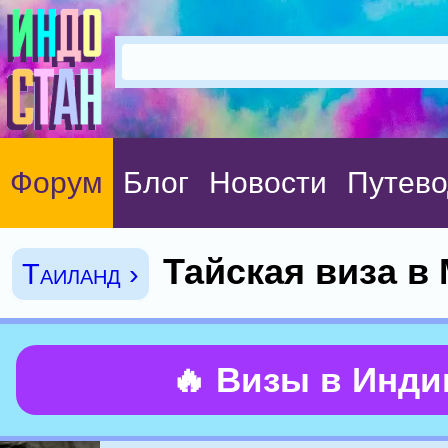
Форум
Блог
Новости
Путево
Тайская виза в
Таиланд ›
🔥 Визы в Инд