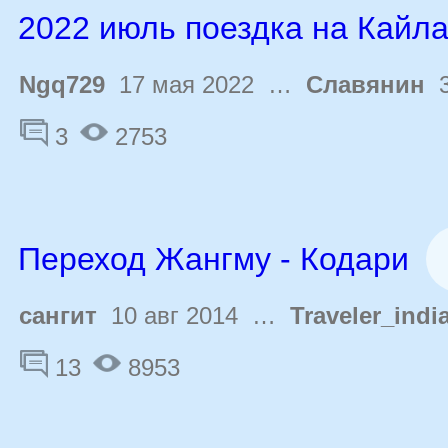
2022 июль поездка на Кайл
Ngq729
17 мая 2022 …
Cлавянин
3
3
2753
Переход Жангму - Кодари
сангит
10 авг 2014 …
Traveler_indi
13
8953