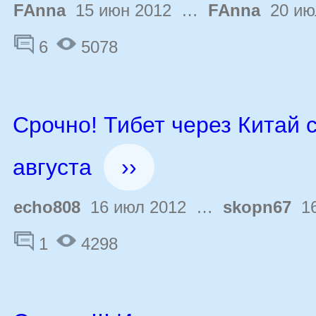
FAnna
15 июн 2012 …
FAnna
20 ию
6
5078
Срочно! Тибет через Китай с
августа
››
echo808
16 июл 2012 …
skopn67
16
1
4298