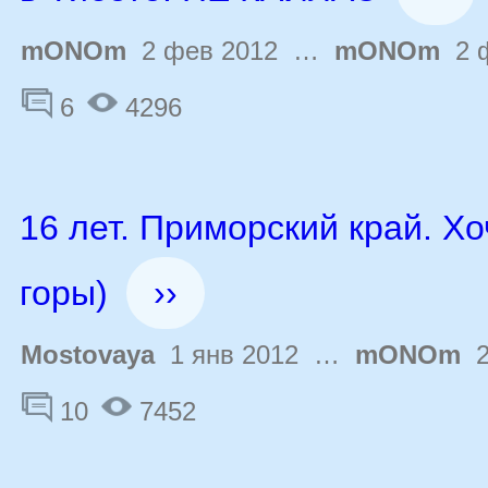
mONOm
2 фев 2012 …
mONOm
2 ф
6
4296
16 лет. Приморский край. Хо
горы)
››
Mostovaya
1 янв 2012 …
mONOm
2
10
7452