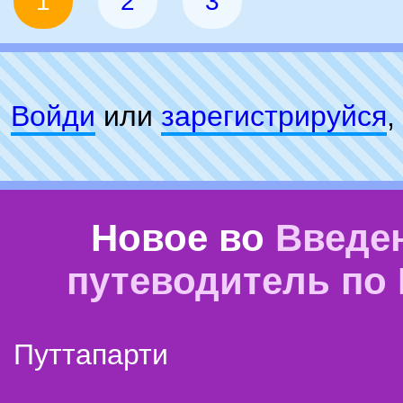
1
2
3
Войди
или
зарeгиcтpируйся
,
Новое во
Введе
путеводитель по
Путтапарти