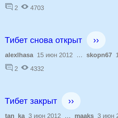
2
4703
Тибет снова открыт
››
alexlhasa
15 июн 2012 …
skopn67
1
2
4332
Тибет закрыт
››
tan_ka
3 июн 2012 …
maaks
3 июн 