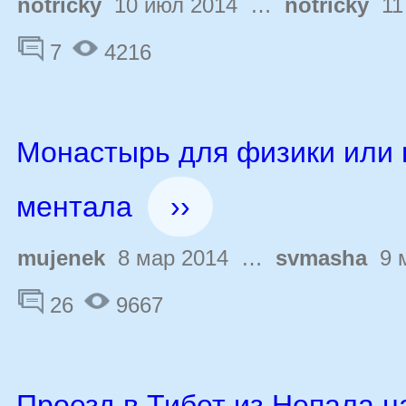
notricky
10 июл 2014 …
notricky
11 
7
4216
Монастырь для физики или
ментала
››
mujenek
8 мар 2014 …
svmasha
9 м
26
9667
Проезд в Тибет из Непала н