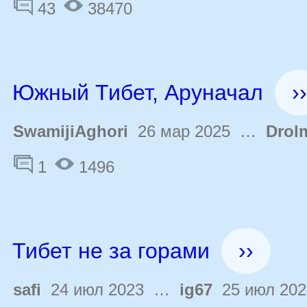
43
38470
Южный Тибет, Аруначал
››
SwamijiAghori
26 мар 2025 …
Drol
1
1496
Тибет не за горами
››
safi
24 июл 2023 …
ig67
25 июл 202