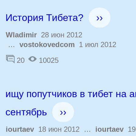
История Тибета?
››
Wladimir
28 июн 2012
…
vostokovedcom
1 июл 2012
20
10025
ищу попутчиков в тибет на ав
сентябрь
››
iourtaev
18 июн 2012 …
iourtaev
19 