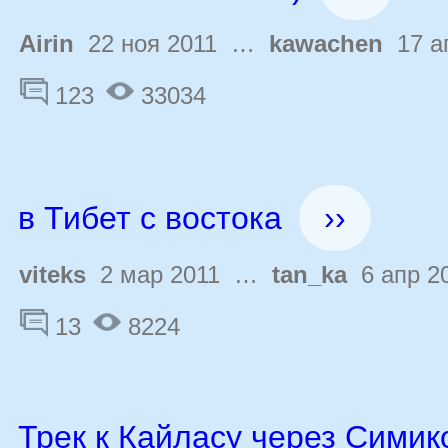
Airin
22 ноя 2011 …
kawachen
17 а
123
33034
в Тибет с востока
››
viteks
2 мар 2011 …
tan_ka
6 апр 2
13
8224
Трек к Кайласу через Симик