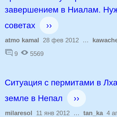
завершением в Ниалам. Ну
советах
››
atmo kamal
28 фев 2012 …
kawach
9
5569
Ситуация с пермитами в Лха
земле в Непал
››
milaresol
11 янв 2012 …
tan_ka
4 ап