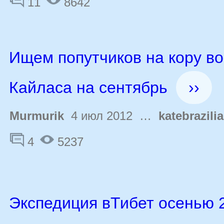
11
8642
Ищем попутчиков на кору во
Кайласа на сентябрь
››
Murmurik
4 июл 2012 …
katebrazilia
4
5237
Экспедиция вТибет осенью 