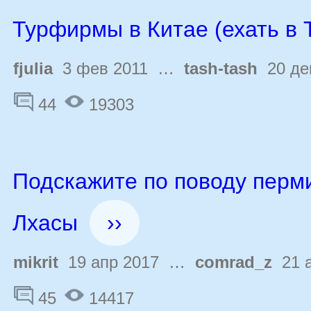
Турфирмы в Китае (ехать в 
fjulia
3 фев 2011 …
tash-tash
20 де
44
19303
Подскажите по поводу перм
Лхасы
››
mikrit
19 апр 2017 …
comrad_z
21 а
45
14417