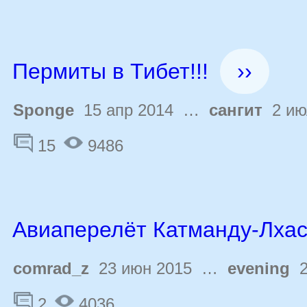
Пермиты в Тибет!!!
››
Sponge
15 апр 2014 …
сангит
2 ию
15
9486
Авиаперелёт Катманду-Лха
comrad_z
23 июн 2015 …
evening
2
2
4036