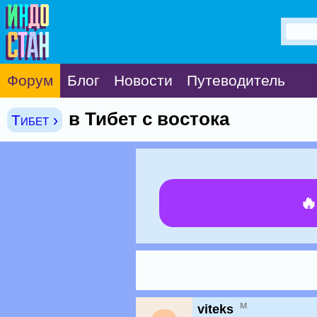
Форум
Блог
Новости
Путеводитель
в Тибет с востока
Тибет ›

м
viteks