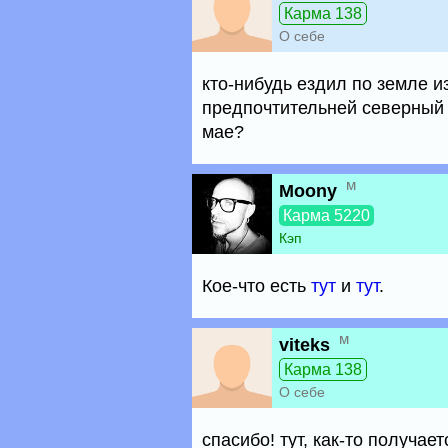
Карма 138
О себе
кто-нибудь ездил по земле и
предпочтительней северный 
мае?
м
Moony
Карма 5220
Кэп
Кое-что есть
тут
и
тут
.
м
viteks
Карма 138
О себе
спасибо! тут, как-то получае