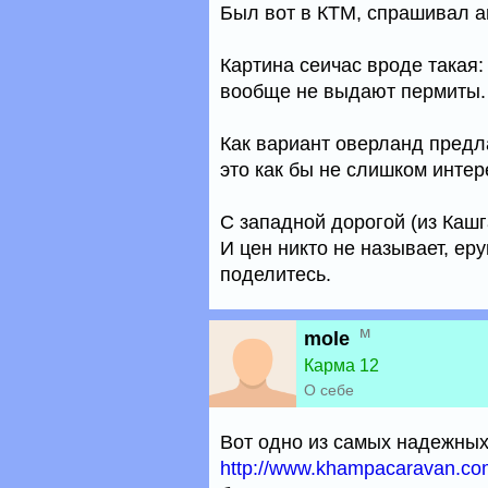
Был вот в КТМ, спрашивал аг
Картина сеичас вроде такая
вообще не выдают пермиты. 
Как вариант оверланд предл
это как бы не слишком интере
С западной дорогой (из Кашга
И цен никто не называет, еру
поделитесь.
м
mole
Карма 12
О себе
Вот одно из самых надежных
http://www.khampacaravan.co