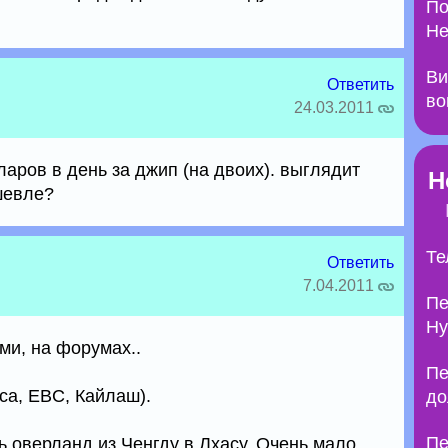
По
Не
Ви
Ответить
во
24.03.2011
ларов в день за джип (на двоих). выглядит
Н
шевле?
Те
Ответить
7.04.2011
Пе
Ну
ми, на форумах..
Пе
аса, EBC, Кайлаш).
до
Пе
ь оверланд из Ченгду в Лхасу. Очень мало