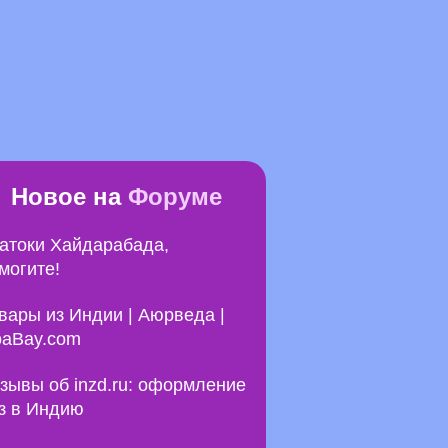
Новое на
Форуме
атоки Хайдарабада,
могите!
вары из Индии | Аюрведа |
aBay.com
зывы об inzd.ru: оформление
з в Индию