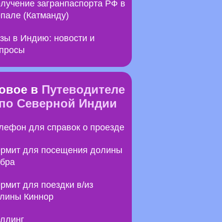
лучение загранпаспорта РФ в
пале (Катманду)
зы в Индию: новости и
просы
овое в
Путеводителе
по Северной Индии
лефон для справок о проезде
рмит для посещения долины
бра
рмит для поездки в/из
лины Киннор
ллинг