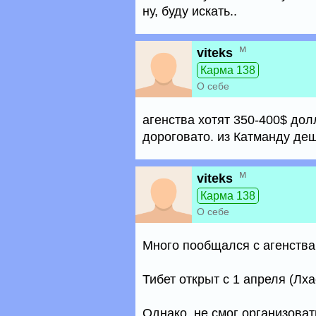
ну, буду искать..
м
viteks
Карма 138
О себе
агенства хотят 350-400$ дол
дороговато. из Катманду де
м
viteks
Карма 138
О себе
Много пообщался с агенства
Тибет открыт с 1 апреля (Лх
Однако, не смог организоват