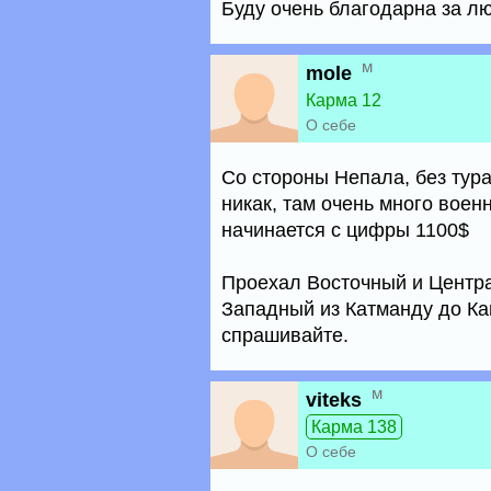
Буду очень благодарна за л
м
mole
Карма 12
О себе
Со стороны Непала, без тура
никак, там очень много воен
начинается с цифры 1100$
Проехал Восточный и Центра
Западный из Катманду до Кай
спрашивайте.
м
viteks
Карма 138
О себе