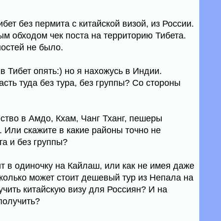
бет без пермита с китайской визой, из России.
ым обходом чек поста на территорию Тибета.
ностей не было.
в Тибет опять:) но я нахожусь в Индии.
сть туда без тура, без группы? Со стороны
ство в Амдо, Кхам, Чанг Тханг, пешеры
 Или скажите в какие районы точно не
та и без группы?
т в одиночку на Кайлаш, или как не имея даже
колько может стоит дешевый тур из Непала на
чить китайскую визу для Россиян? И на
получить?