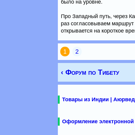
было на уровне.
Про Западный путь, через Ка
раз согласовываем маршрут 
открывается на короткое вре
1
2
‹ Форум по Тибету
Товары из Индии | Аюрвед
Оформление электронной 