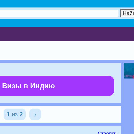
 Визы в Индию
1
из
2
›
Ответить