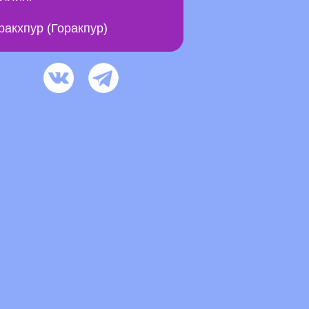
ракхпур (Горакпур)