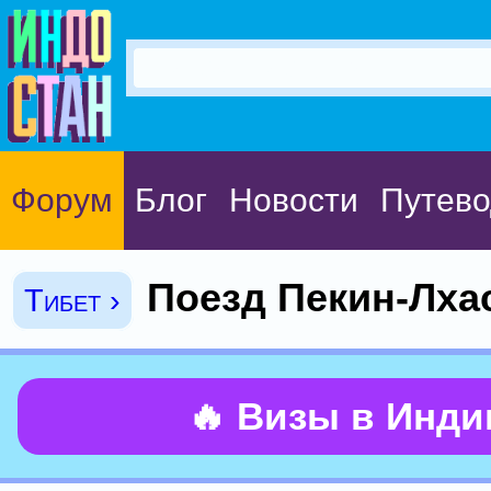
Форум
Блог
Новости
Путево
Поезд Пекин-Лха
Тибет ›
🔥 Визы в Инд