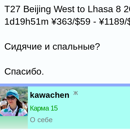
T27 Beijing West to Lhasa 8 2
1d19h51m ¥363/$59 - ¥1189/
Сидячие и спальные?
Спасибо.
ж
kawachen
Карма 15
О себе