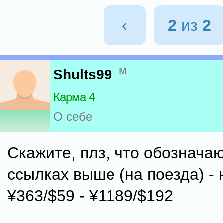
‹
2
из
2
м
Shults99
Карма 4
О себе
Скажите, плз, что обознача
ссылках выше (на поезда) -
¥363/$59 - ¥1189/$192