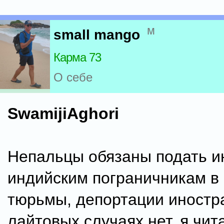
м
small mango
Карма 73
О себе
SwamijiAghori
Непальцы обязаны подать 
индийским пограничникам в
тюрьмы, депортации иностр
лайтовых случаях нет, я чит