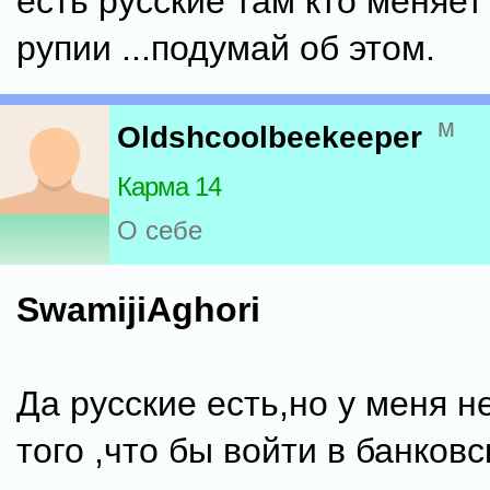
есть русские там кто меняет
рупии ...подумай об этом.
м
Oldshcoolbeekeeper
Карма 14
О себе
SwamijiAghori
Да русские есть,но у меня н
того ,что бы войти в банковс