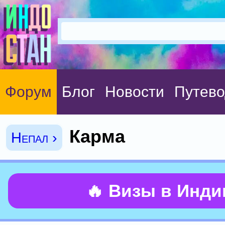
Форум
Блог
Новости
Путево
Карма
Непал ›
🔥 Визы в Инд