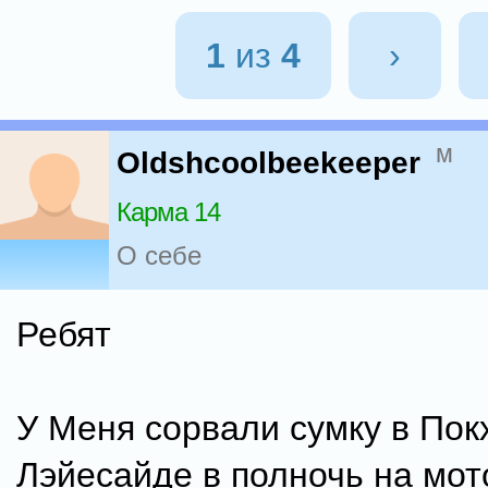
1
из
4
›
м
Oldshcoolbeekeeper
Карма 14
О себе
Ребят
У Меня сорвали сумку в Пок
Лэйесайде в полночь на мот