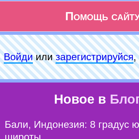
Помощь сайт
Войди
или
зарeгиcтpируйся
,
Новое в
Бло
Бали, Индонезия: 8 градус 
широты