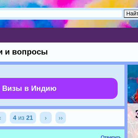
и и вопросы
 Визы в Индию
‹
4
из
21
›
››
Ответить