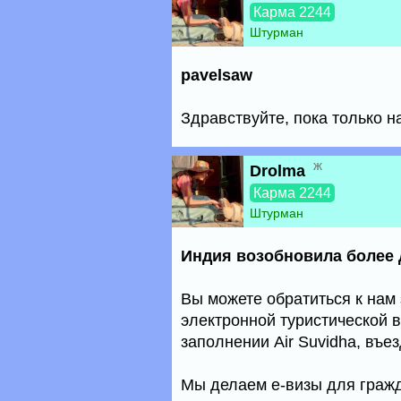
Карма 2244
Штурман
pavelsaw
Здравствуйте, пока только н
ж
Drolma
Карма 2244
Штурман
Индия возобновила более 
Вы можете обратиться к на
электронной туристической 
заполнении Air Suvidha, въе
Мы делаем е-визы для гражд