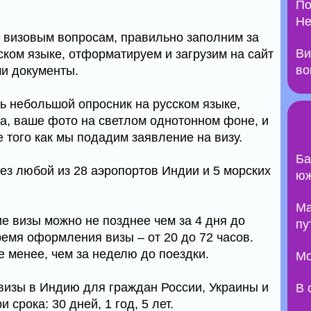
По
Не
 визовым вопросам, правильно заполним за
Ви
ском языке, отформатируем и загрузим на сайт
во
и документы.
ь небольшой опросник на русском языке,
та, ваше фото на светлом однотонном фоне, и
 того как мы подадим заявление на визу.
Ба
ез любой из 28 аэропортов Индии и 5 морских
юж
Ma
е визы можно не позднее чем за 4 дня до
пу
емя оформления визы – от 20 до 72 часов.
 менее, чем за неделю до поездки.
Мо
визы в Индию для граждан России, Украины и
В 
 срока: 30 дней, 1 год, 5 лет.