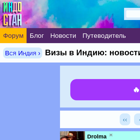
Форум
Блог
Новости
Путеводитель
Визы в Индию: новост
Вся Индия ›

‹‹
ж
Drolma