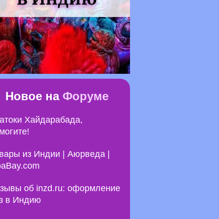
Новое на
Форуме
атоки Хайдарабада,
могите!
вары из Индии | Аюрведа |
aBay.com
зывы об inzd.ru: оформление
з в Индию