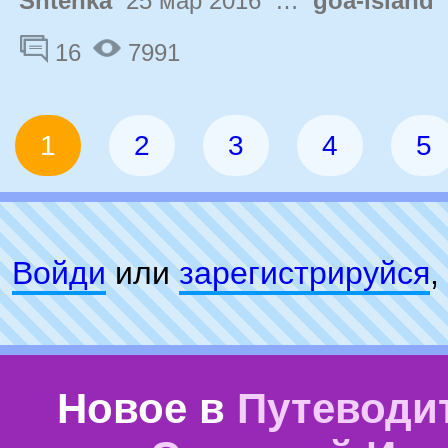
Shtenka
25 мар 2016 …
goa-island
3
16
7991
1
2
3
4
5
Войди
или
зарeгиcтpируйся
,
Новое в
Путеводи