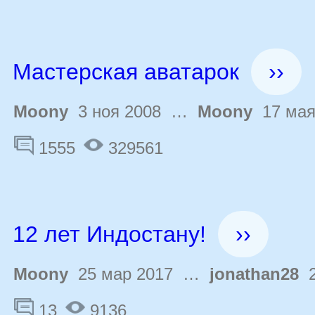
Мастерская аватарок
››
Moony
3 ноя 2008 …
Moony
17 мая
1555
329561
12 лет Индостану!
››
Moony
25 мар 2017 …
jonathan28
2
13
9136