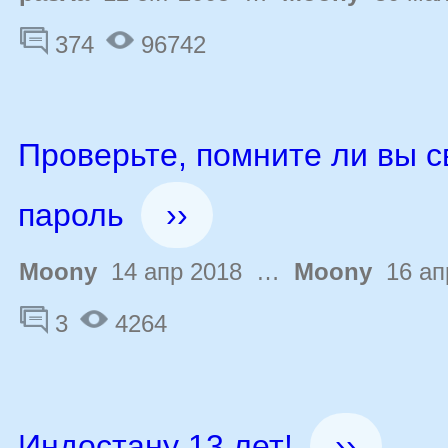
374
96742
Проверьте, помните ли вы с
пароль
››
Moony
14 апр 2018 …
Moony
16 ап
3
4264
Индостану 13 лет!
››