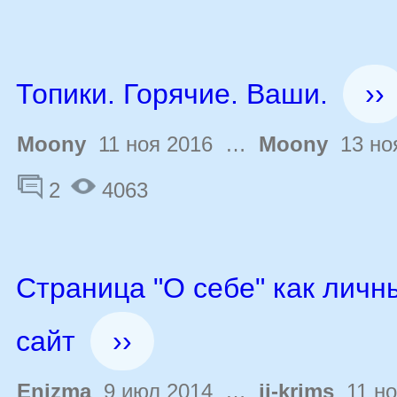
Топики. Горячие. Ваши.
››
Moony
11 ноя 2016 …
Moony
13 но
2
4063
Страница "О себе" как личн
сайт
››
Enizma
9 июл 2014 …
ji-krims
11 но