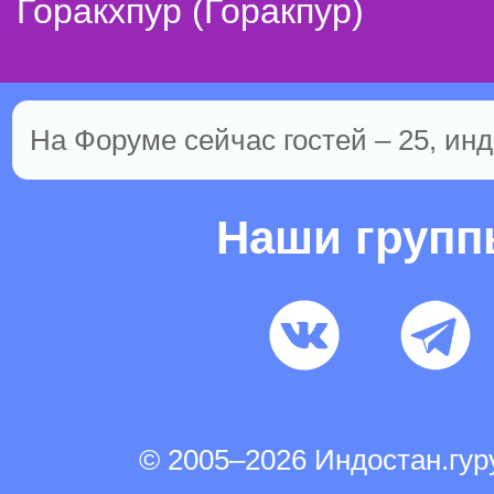
Горакхпур (Горакпур)
На Форуме сейчас гостей – 25, инд
Наши груп
© 2005–2026 Индостан.гу