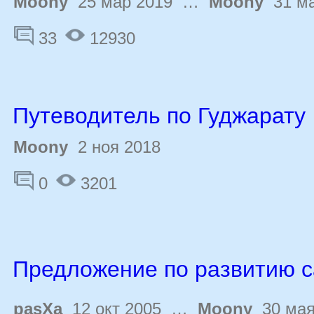
Moony
25 мар 2019 …
Moony
31 ма
33
12930
Путеводитель по Гуджарату
Moony
2 ноя 2018
0
3201
Предложение по развитию с
pasXa
12 окт 2005 …
Moony
30 мая