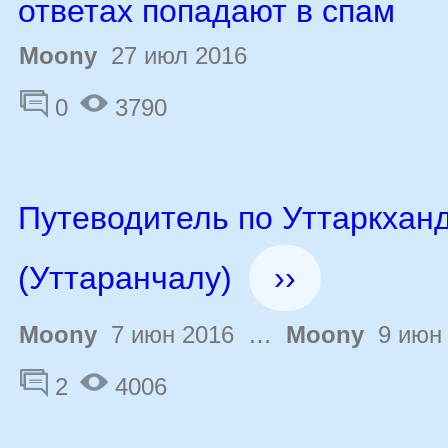
ответах попадают в спам
Moony
27 июл 2016
0
3790
Путеводитель по Уттаркхан
(Уттаранчалу)
››
Moony
7 июн 2016 …
Moony
9 июн 
2
4006