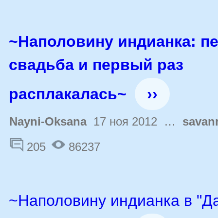
~Наполовину индианка: п
свадьба и первый раз
расплакалась~
››
Nayni-Oksana
17 ноя 2012 …
savan
205
86237
~Наполовину индианка в "Д