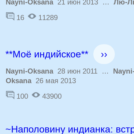
Nayni-Oksana
21 июн 2013 …
Лю-Л
16
11289
**Моё индийское**
››
Nayni-Oksana
28 июн 2011 …
Nayni
Oksana
26 мая 2013
100
43900
~Наполовину индианка: встр