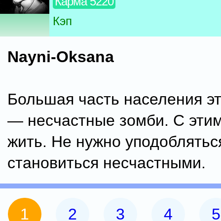
Карма 5220
Кэп
Nayni-Oksana
Большая часть населения э
— несчастные зомби. С этим
жить. Не нужно уподоблятьс
становиться несчастными.
1
2
3
4
5