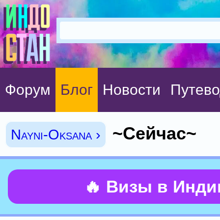
Форум
Блог
Новости
Путево
~Сейчас~
Nayni-Oksana ›
🔥 Визы в Инд