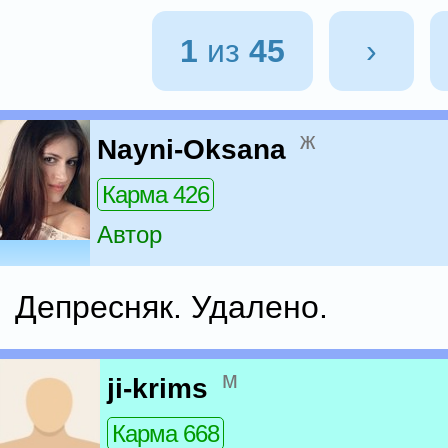
1
из
45
›
ж
Nayni-Oksana
Карма 426
Автор
Депресняк. Удалено.
м
ji-krims
Карма 668