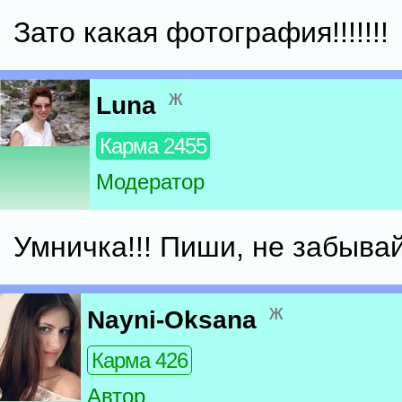
Зато какая фотография!!!!!!!
ж
Luna
Карма 2455
Модератор
Умничка!!! Пиши, не забывай
ж
Nayni-Oksana
Карма 426
Автор