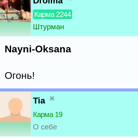
Drolma
Карма 2244
Штурман
Nayni-Oksana
Огонь!
ж
Tia
Карма 19
О себе