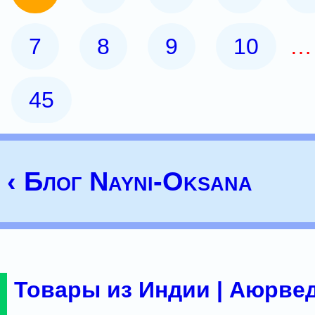
7
8
9
10
45
‹ Блог Nayni-Oksana
Товары из Индии | Аюрвед