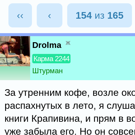
‹‹
‹
154
из
165
ж
Drolma
Карма 2244
Штурман
За утренним кофе, возле око
распахнутых в лето, я слуш
книги Крапивина, и прям в в
уже забыла его. Но он совсе