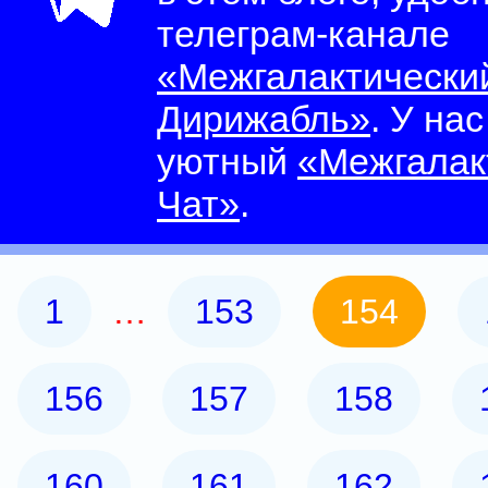
телеграм-канале
«Межгалактически
Дирижабль»
. У на
уютный
«Межгалак
Чат»
.
1
…
153
154
156
157
158
160
161
162