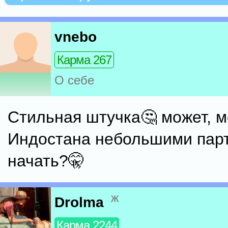
vnebo
Карма 267
О себе
Стильная штучка🤔 может, 
Индостана небольшими пар
начать?🤫
ж
Drolma
Карма 2244