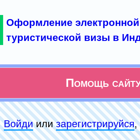
Оформление электронной
туристической визы в Ин
Помощь сайт
Войди
или
зарeгиcтpируйся
,