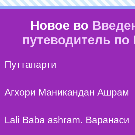
Новое во
Введе
путеводитель по
Путтапарти
Агхори Маникандан Ашрам
Lali Baba ashram. Варанаси