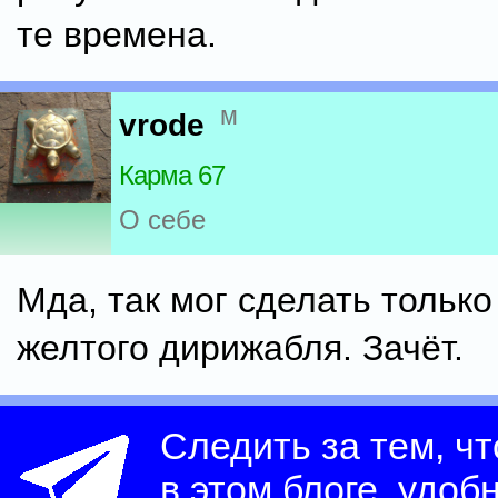
те времена.
м
vrode
Карма 67
О себе
Мда, так мог сделать тольк
желтого дирижабля. Зачёт.
Следить за тем, ч
в этом блоге, удоб