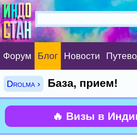
Форум
Блог
Новости
Путево
База, прием!
Drolma ›
🔥 Визы в Инд