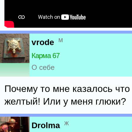
м
vrode
Карма 67
О себе
Почему то мне казалось чт
желтый! Или у меня глюки?
ж
Drolma