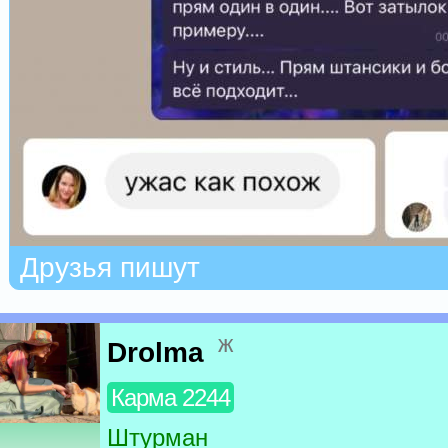
Друзья пишут
ж
Drolma
Карма 2244
Штурман