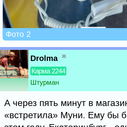
Фото 2
ж
Drolma
Карма 2244
Штурман
А через пять минут в магази
«встретила» Муни. Ему бы б