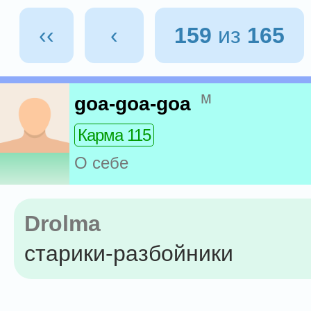
‹‹
‹
159
из
165
м
goa-goa-goa
Карма 115
О себе
Drolma
старики-разбойники