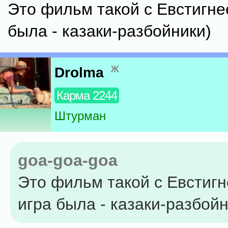
Это фильм такой с Евстигне
была - казаки-разбойники)
ж
Drolma
Карма 2244
Штурман
goa-goa-goa
Это фильм такой с Евстиг
игра была - казаки-разбойн