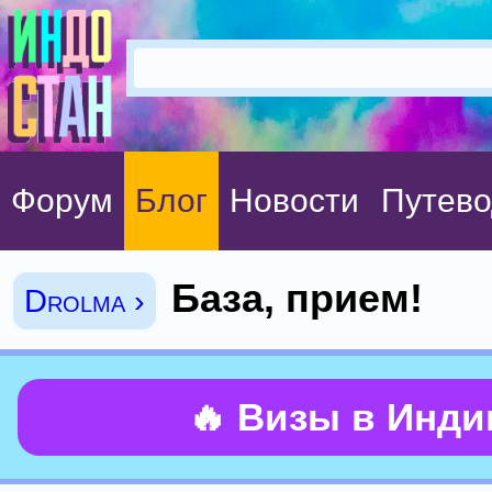
Форум
Блог
Новости
Путево
База, прием!
Drolma ›
🔥 Визы в Инд