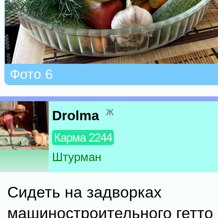
Фото 6
ж
Drolma
Карма 2244
Штурман
Сидеть на задворках
машиностроительного гетто 