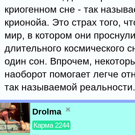
криогенном сне - так назыв
крионойа. Это страх того, ч
мир, в котором они проснул
длительного космического с
один сон. Впрочем, некотор
наоборот помогает легче отн
так называемой реальности
ж
Drolma
Карма 2244