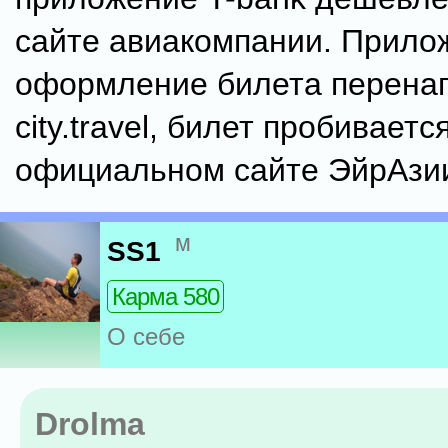
сайте авиакомпании. Прило
оформление билета перена
city.travel, билет пробиваетс
официальном сайте ЭйрАзи
м
SS1
Карма 580
О себе
Drolma