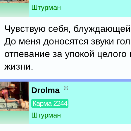
Штурман
Чувствую себя, блуждающей 
До меня доносятся звуки гол
отпевание за упокой целого
жизни.
ж
Drolma
Карма 2244
Штурман