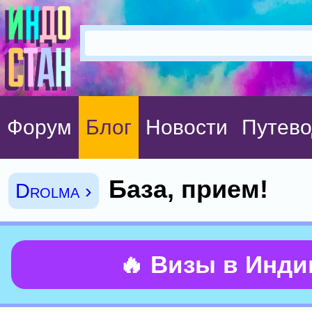
Форум
Блог
Новости
Путево
База, прием!
Drolma ›
🔥 Визы в Инд