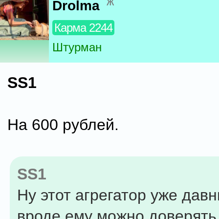
ж
Drolma
Карма 2244
Штурман
SS1
На 600 рублей.
SS1
Ну этот агрегатор уже дав
вроде ему можно доверять