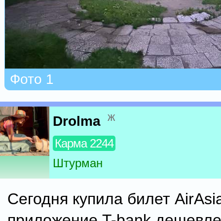
Фото 1
ж
Drolma
Карма 2244
Штурман
Сегодня купила билет AirAsi
приложение T-bank дешевле