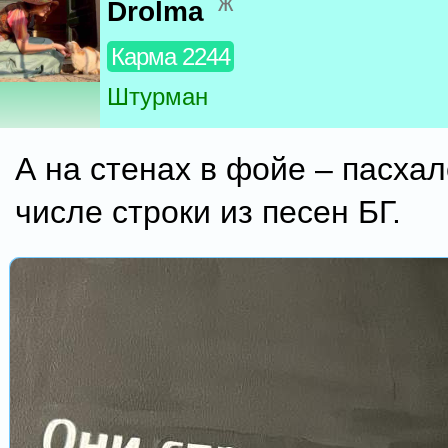
ж
Drolma
Карма 2244
Штурман
А на стенах в фойе – пасхал
числе строки из песен БГ.