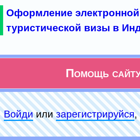
Оформление электронной
туристической визы в Ин
Помощь сайт
Войди
или
зарeгиcтpируйся
,