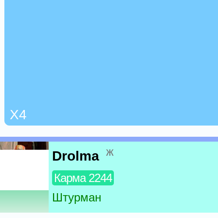
Х4
ж
Drolma
Карма 2244
Штурман