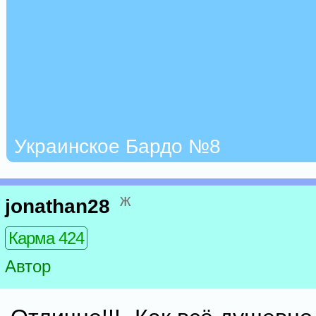
Украинское Бардо №8
ж
jonathan28
Карма 424
Автор