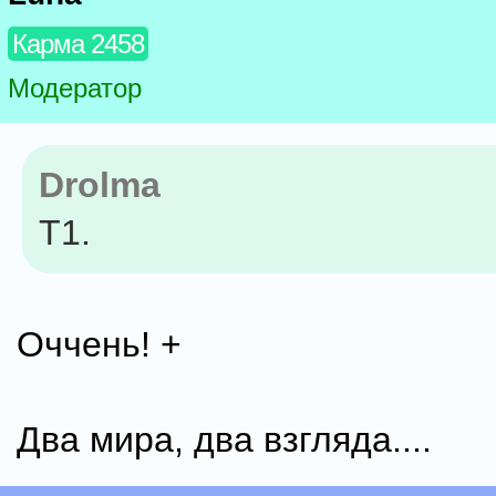
Карма 2458
Модератор
Drolma
Т1.
Оччень! +
Два мира, два взгляда....