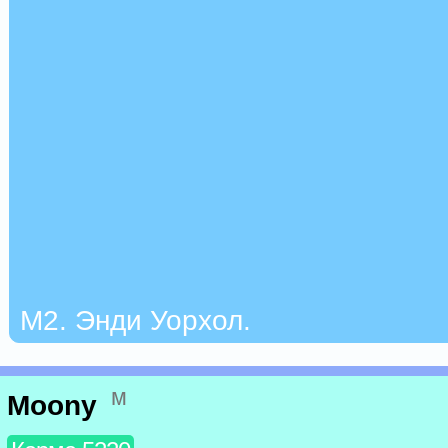
М2. Энди Уорхол.
м
Moony