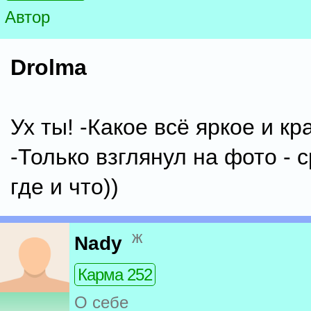
Автор
Drolma
Ух ты! -Какое всё яркое и кр
-Только взглянул на фото - 
где и что))
ж
Nady
Карма 252
О себе