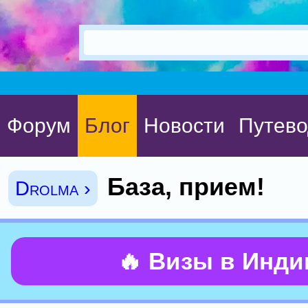
Форум
Блог
Новости
Путево
База, прием!
Drolma ›
🔥 Визы в Инд