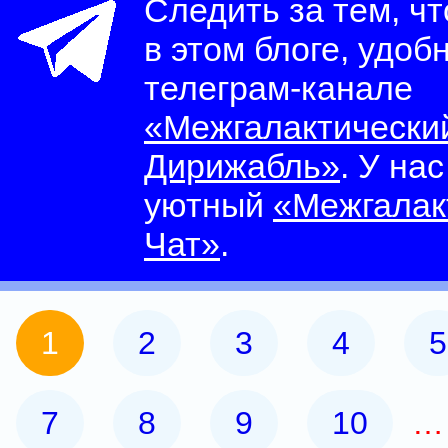
Следить за тем, ч
в этом блоге, удоб
телеграм-канале
«Межгалактически
Дирижабль»
. У на
уютный
«Межгалак
Чат»
.
1
2
3
4
5
7
8
9
10