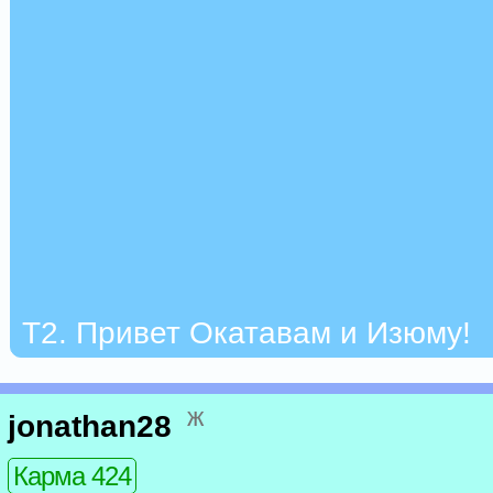
Т2. Привет Окатавам и Изюму!
ж
jonathan28
Карма 424