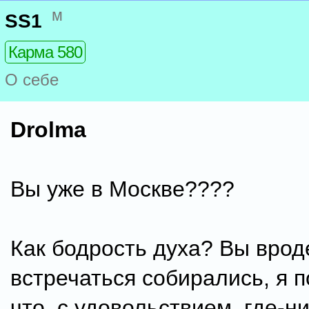
м
SS1
Карма 580
О себе
Drolma
Вы уже в Москве????
Как бодрость духа? Вы вроде
встречаться собирались, я 
что, с удовольствием, где-н