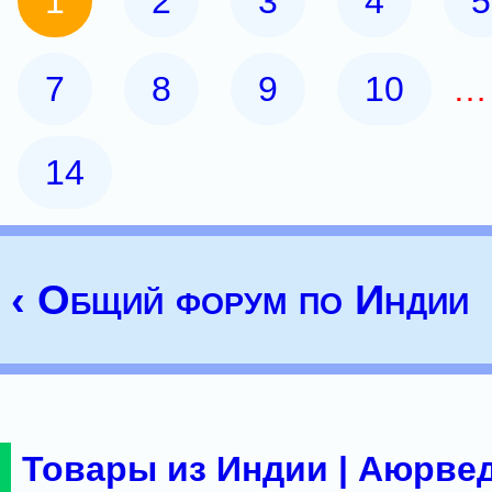
1
2
3
4
5
7
8
9
10
14
‹ Общий форум по Индии
Товары из Индии | Аюрвед