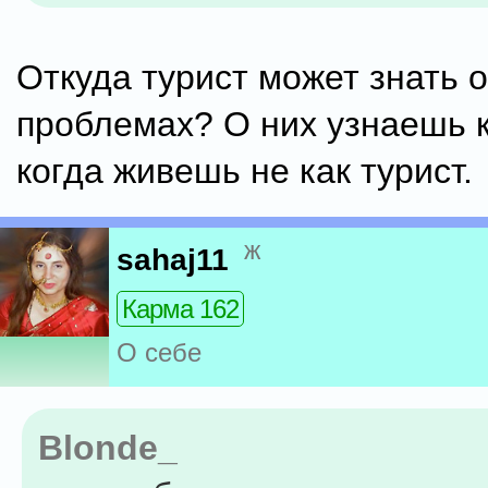
Откуда турист может знать о
проблемах? О них узнаешь к
когда живешь не как турист.
ж
sahaj11
Карма 162
О себе
Blonde_