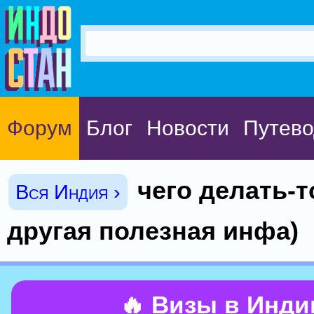
Форум
Блог
Новости
Путево
чего делать-т
Вся Индия ›
другая полезная инфа)
🔥 Визы в Инд