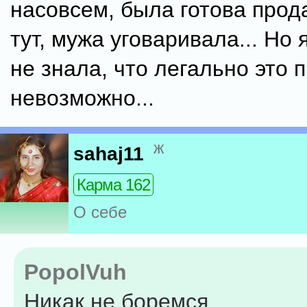
насовсем, была готова прод
тут, мужа уговаривала... Но 
не знала, что легально это 
невозможно...
ж
sahaj11
Карма 162
О себе
PopolVuh
Никак не боремся.