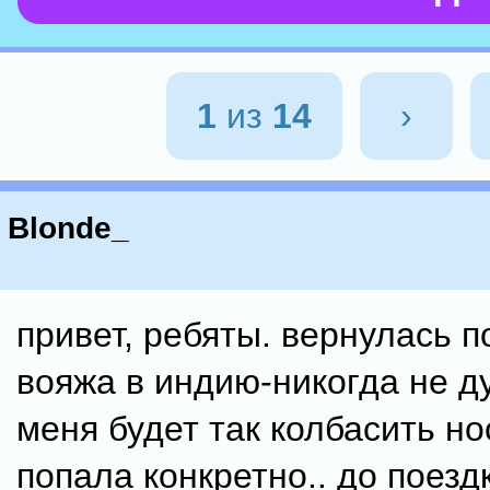
1
из
14
›
Blonde_
привет, ребяты. вернулась п
вояжа в индию-никогда не д
меня будет так колбасить но
попала конкретно.. до поезд