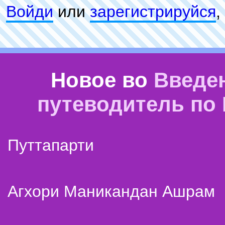
Войди
или
зарeгиcтpируйся
,
Новое во
Введе
путеводитель по
Путтапарти
Агхори Маникандан Ашрам