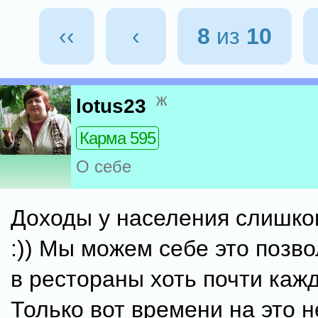
‹‹
‹
8
из
10
ж
lotus23
Карма 595
О себе
Доходы у населения слишко
:)) Мы можем себе это позво
в рестораны хоть почти каж
Только вот времени на это н