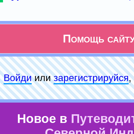
Помощь сайт
Войди
или
зарeгиcтpируйся
,
Новое в
Путеводи
Северной Ин