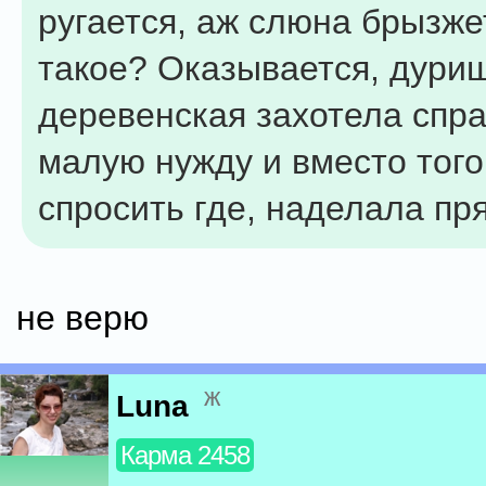
ругается, аж слюна брызжет
такое? Оказывается, дури
деревенская захотела спр
малую нужду и вместо того
спросить где, наделала пр
не верю
ж
Luna
Карма 2458