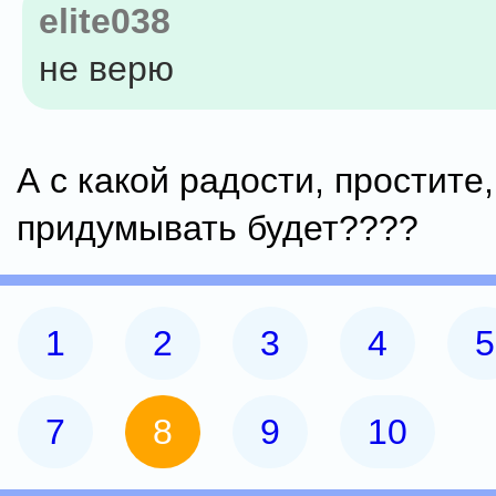
elite038
не верю
А с какой радости, простите
придумывать будет????
1
2
3
4
5
7
8
9
10