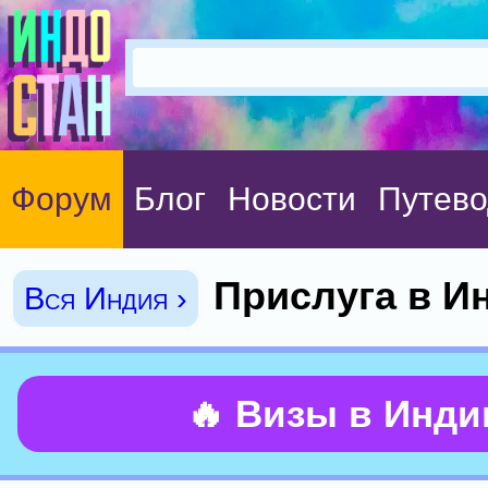
Форум
Блог
Новости
Путево
Прислуга в И
Вся Индия ›
🔥 Визы в Инд