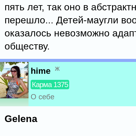
пять лет, так оно в абстракт
перешло... Детей-маугли во
оказалось невозможно адап
обществу.
ж
hime
Карма 1375
О себе
Gelena