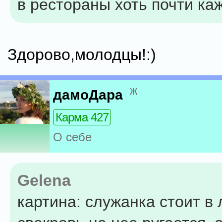
в рестораны хоть почти ка
Здорово,молодцы!:)
ж
дамоДара
Карма 427
О себе
Gelena
картина: служанка стоит в 