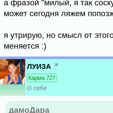
а фразой "милый, я так соск
может сегодня ляжем попозж
я утрирую, но смысл от этог
меняется :)
ж
ЛУИЗА
Карма 727
О себе
дамоДара