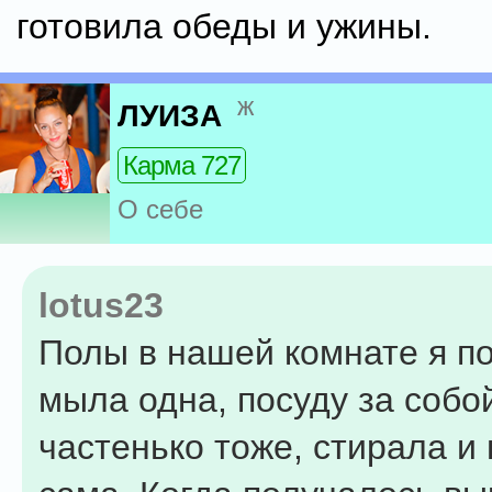
готовила обеды и ужины.
ж
ЛУИЗА
Карма 727
О себе
lotus23
Полы в нашей комнате я п
мыла одна, посуду за собой
частенько тоже, стирала и