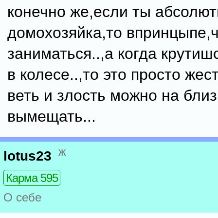
конечно же,если ты абсолю
домохозяйка,то впринцыпе,
заниматься..,а когда крутиш
в колесе..,то это просто жест
веть и злость можно на бли
вымещать...
ж
lotus23
Карма 595
О себе