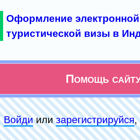
Оформление электронной
туристической визы в Ин
Помощь сайт
Войди
или
зарeгиcтpируйся
,