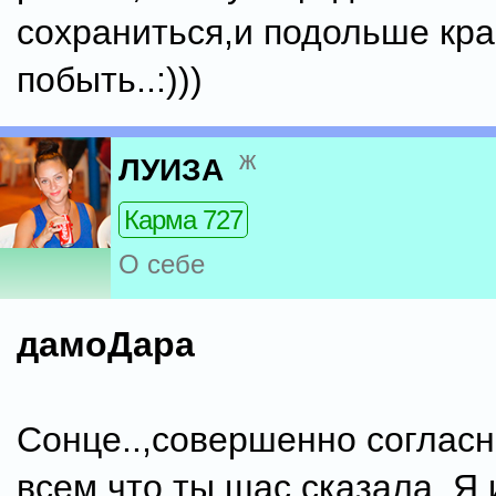
сохраниться,и подольше кр
побыть..:)))
ж
ЛУИЗА
Карма 727
О себе
дамоДара
Сонце..,совершенно согласн
всем,что ты щас сказала..Я