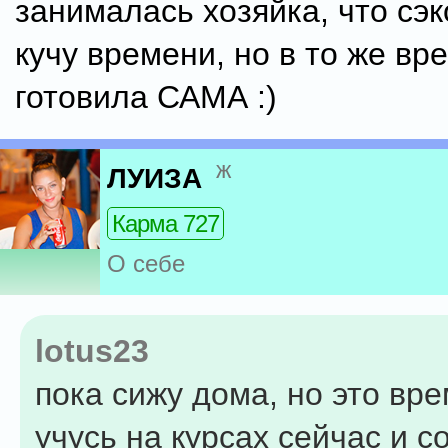
занималась хозяйка, что сэ
кучу времени, но в то же вр
готовила САМА :)
ж
ЛУИЗА
Карма 727
О себе
lotus23
пока сижу дома, но это вр
учусь на курсах сейчас и 