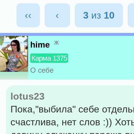
‹‹
‹
3
из
10
ж
hime
Карма 1375
О себе
lotus23
Пока,"выбила" себе отдель
счастлива, нет слов :)) Хот