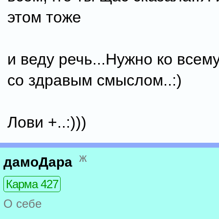
этом тоже
и веду речь...Нужно ко всем
со здравым смыслом..:)
Лови +..:)))
ж
дамоДара
Карма 427
О себе