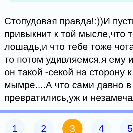
Стопудовая правда!:))И пуст
привыкнит к той мысле,что 
лошадь,и что тебе тоже чота 
то потом удивляемся,я ему и
он такой -секой на сторону к
мымре....А что сами давно 
превратились,уж и незамечае
1
2
3
4
5