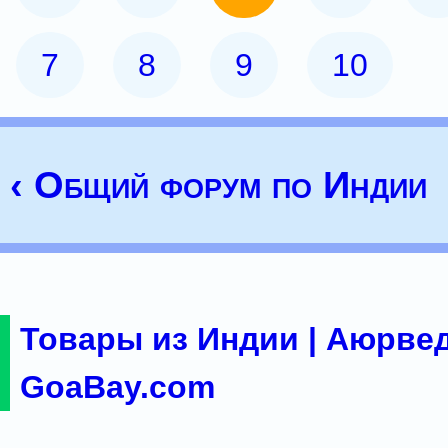
7
8
9
10
‹ Общий форум по Индии
Товары из Индии | Аюрвед
GoaBay.com