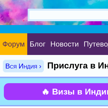
Форум
Блог
Новости
Путево
Прислуга в И
Вся Индия ›
🔥 Визы в Инд