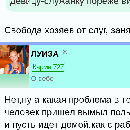
девицу-служанку пореже ви
Свобода хозяев от слуг, занят
ж
ЛУИЗА
Карма 727
О себе
Нет,ну а какая проблема в т
человек пришел вымыл полы
и пусть идет домой,как с ра