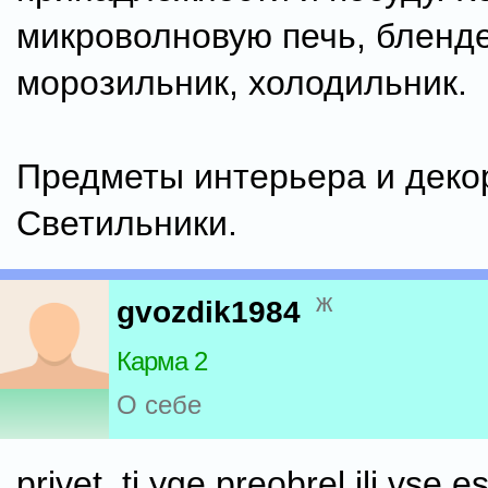
микроволновую печь, бленде
морозильник, холодильник.
Предметы интерьера и деко
Светильники.
ж
gvozdik1984
Карма 2
О себе
privet, ti yge preobrel ili vse 