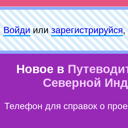
Войди
или
зарeгиcтpируйся
,
Новое в
Путеводи
Северной Ин
Телефон для справок о прое