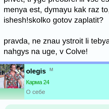
menya est, dymayu kak raz to, 
ishesh!skolko gotov zaplatit?
pravda, ne znau ystroit li teby
nahgys na uge, v Colve!
м
olegis
Карма 24
О себе