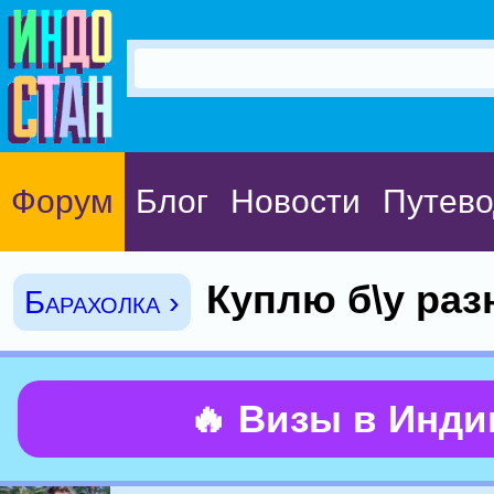
Форум
Блог
Новости
Путево
Куплю б\у разн
Барахолка ›
🔥 Визы в Инд