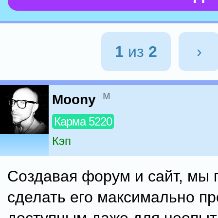
1
из
2
›
м
Moony
Карма 5220
Кэп
Создавая форум и сайт, мы 
сделать его максимально п