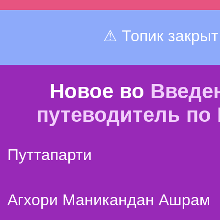
⚠ Топик закрыт
Новое во
Введе
путеводитель по
Путтапарти
Агхори Маникандан Ашрам