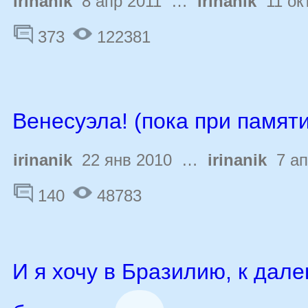
irinanik
8 апр 2011 …
irinanik
11 окт
373
122381
Венесуэла! (пока при памяти.
irinanik
22 янв 2010 …
irinanik
7 ап
140
48783
И я хочу в Бразилию, к дал