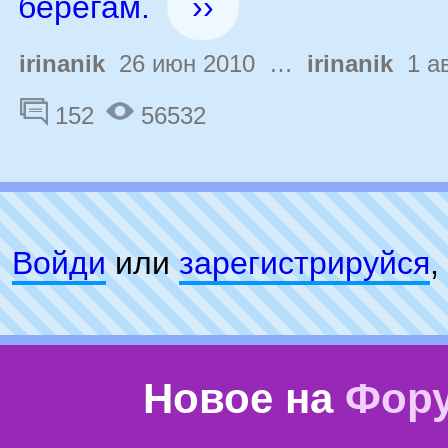
берегам.
››
irinanik
26 июн 2010 …
irinanik
1 ав
152
56532
Войди
или
зарeгиcтpируйся
,
Новое на
Фор