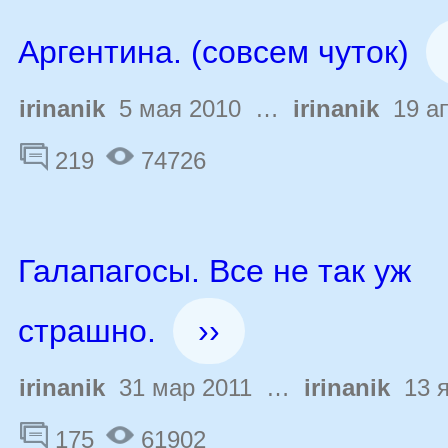
Аргентина. (совсем чуток)
irinanik
5 мая 2010 …
irinanik
19 ап
219
74726
Галапагосы. Все не так уж
страшно.
››
irinanik
31 мар 2011 …
irinanik
13 я
175
61902