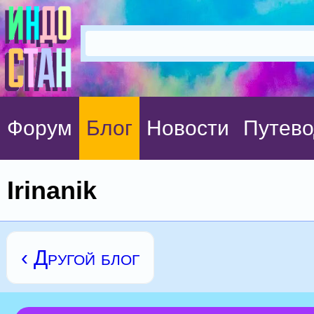
Форум
Блог
Новости
Путево
Irinanik
‹ Другой блог