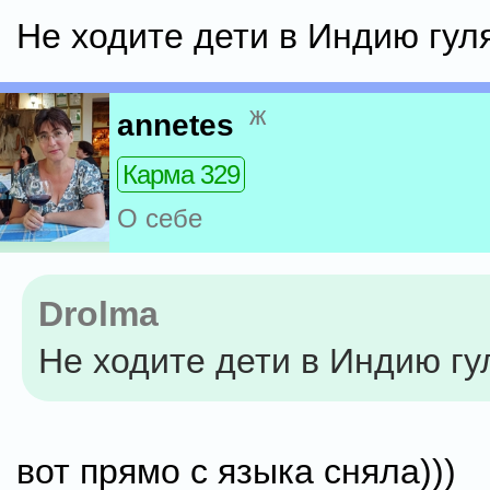
Не ходите дети в Индию гуля
ж
annetes
Карма 329
О себе
Drolma
Не ходите дети в Индию гу
вот прямо с языка сняла)))