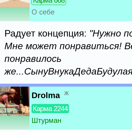
Карма 668
О себе
Радует концепция:
"Нужно п
Мне может понравиться! В
понравилось
же...СынуВнукаДедаБудулая
ж
Drolma
Карма 2244
Штурман