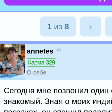
1
из
8
›
ж
annetes
Карма 329
О себе
Сегодня мне позвонил один
знакомый. Зная о моих инди