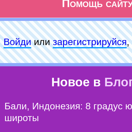
Помощь сайт
Войди
или
зарeгиcтpируйся
,
Новое в
Бло
Бали, Индонезия: 8 градус 
широты