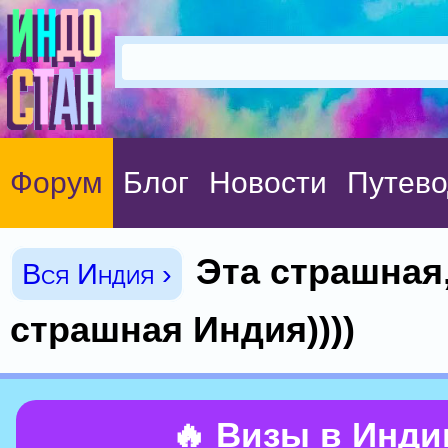
Форум
Блог
Новости
Путево
Эта страшная
Вся Индия ›
страшная Индия))))
🔥 Визы в Инд