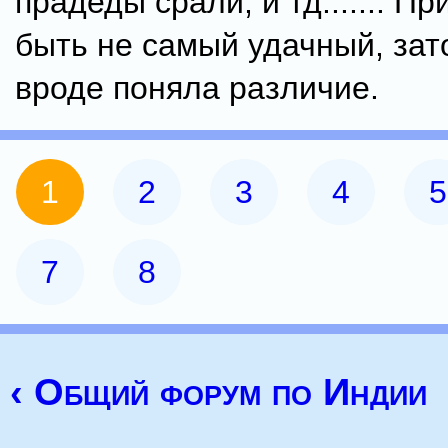
прадеды срали, и тд....... П
быть не самый удачный, зат
вроде поняла различие.
1
2
3
4
5
7
8
‹ Общий форум по Индии