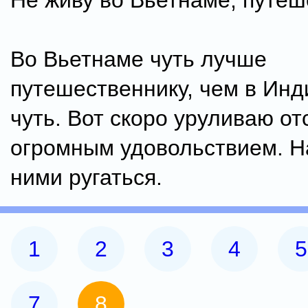
Не живу во Вьетнаме, путеш
Во Вьетнаме чуть лучше
путешественнику, чем в Инд
чуть. Вот скоро уруливаю от
огромным удовольствием. Н
ними ругаться.
1
2
3
4
5
7
8