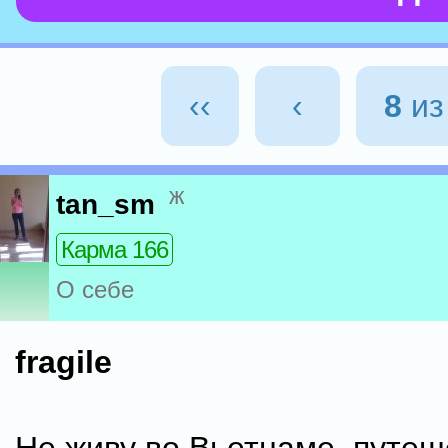
‹‹
‹
8
и
ж
tan_sm
Карма 166
О себе
fragile