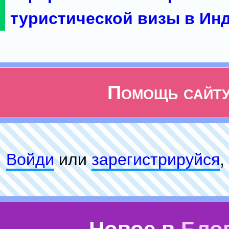
туристической визы в Ин
Помощь сайт
Войди
или
зарeгиcтpируйся
,