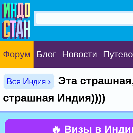
Форум
Блог
Новости
Путево
Эта страшная
Вся Индия ›
страшная Индия))))
🔥 Визы в Инд