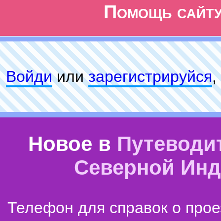
Помощь сайт
Войди
или
зарeгиcтpируйся
,
Новое в
Путеводи
Северной Ин
Телефон для справок о прое