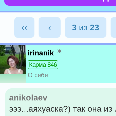
‹‹
‹
3
из
23
ж
irinanik
Карма 846
О себе
anikolaev
эээ...аяхуаска?) так она из