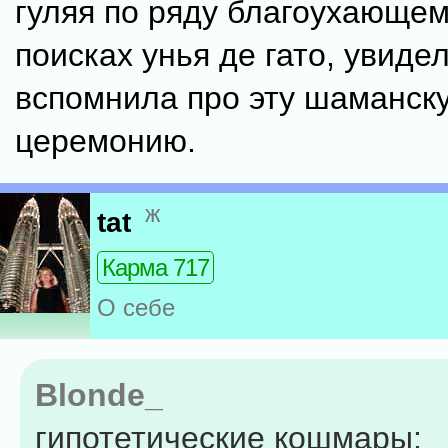
гуляя по ряду благоухающем
поисках унья де гато, увиде
вспомнила про эту шаманск
церемонию.
ж
tat
Карма 717
О себе
Blonde_
гипотетические кошмары: