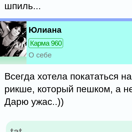
шпиль...
Юлиана
Карма 960
О себе
Всегда хотела покататься н
рикше, который пешком, а н
Дарю ужас..))
tat