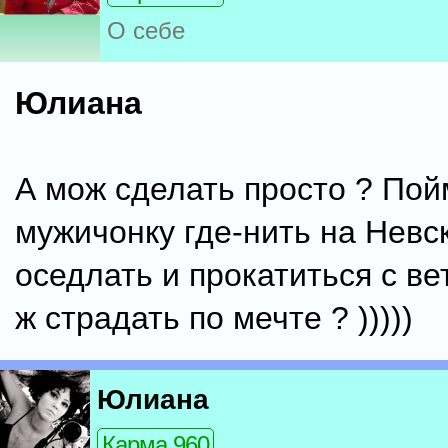
О себе
Юлиана
А мож сделать просто ? Пой
мужичонку где-нить на Невс
оседлать и прокатиться с ве
ж страдать по мечте ? )))))
Юлиана
Карма 960