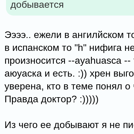
добывается
Ээээ.. ежели в ангилйском т
в испанском то "h" нифига н
произносится --ayahuasca --
аюуаска и есть. :)) хрен вы
уверена, кто в теме понял о 
Правда доктор? :)))))
Из чего ее добывают я не пи