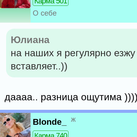
Карма 501
О себе
Юлиана
на наших я регулярно езжу 
вставляет..))
даааа.. разница ощутима ))))))
ж
Blonde_
Карма 740