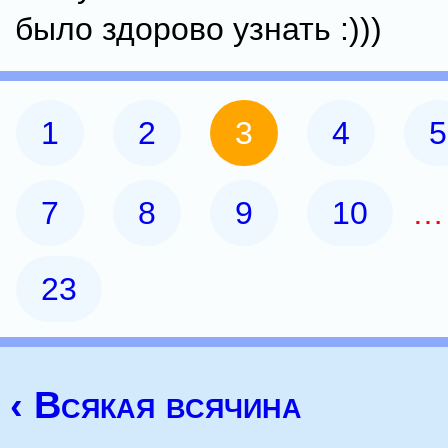
было здорово узнать :)))
1
2
3
4
5
7
8
9
10
23
‹ Всякая всячина