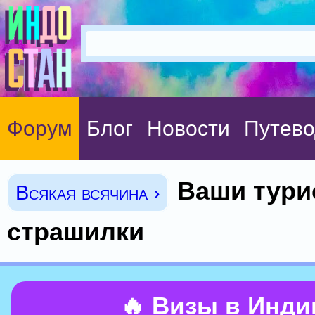
Форум
Блог
Новости
Путево
Ваши тури
Всякая всячина ›
страшилки
🔥 Визы в Инд