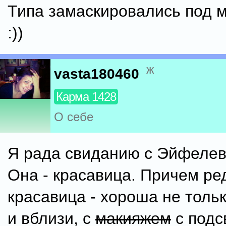
Типа замаскировались под 
:))
ж
vasta180460
Карма 1428
О себе
Я рада свиданию с Эйфелев
Она - красавица. Причем ре
красавица - хороша не тольк
и вблизи, с
макияжем
с подс