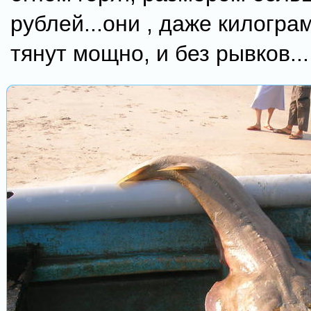
рублей...они , даже килогра
тянут мощно, и без рывков...