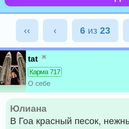
‹‹
‹
6
из
23
ж
tat
Карма 717
О себе
Юлиана
В Гоа красный песок, нежн