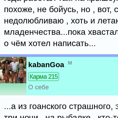
похоже, не бойусь, но , вот,
недолюбливаю , хоть и лета
младенчества...пока хвастал
о чём хотел написать...
м
kabanGoa
Карма 215
О себе
...а из гоанского страшного, 
три ночи , на рыбалке , кто-