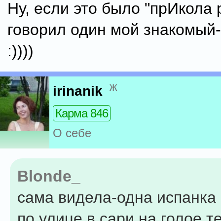
Ну, если это было "прИкола 
говорил один мой знакомый
:))))
ж
irinanik
Карма 846
О себе
Blonde_
сама видела-одна испанк
по улице в сари на голое 