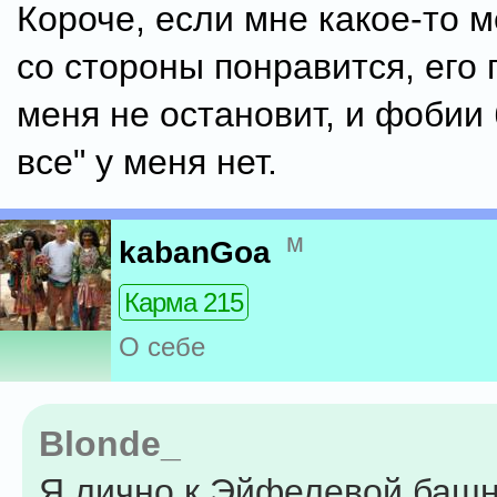
Короче, если мне какое-то 
со стороны понравится, его 
меня не остановит, и фобии 
все" у меня нет.
м
kabanGoa
Карма 215
О себе
Blonde_
Я лично к Эйфелевой ба