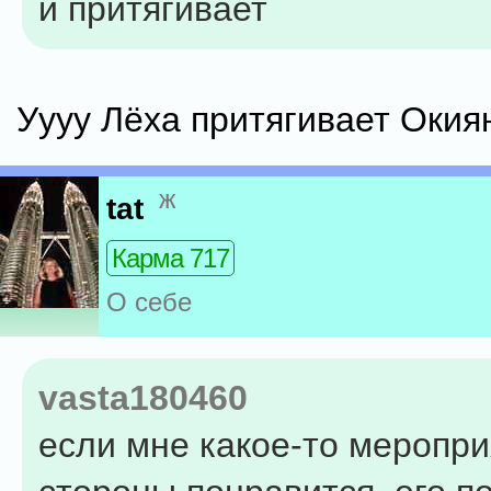
и притягивает
Уууу Лёха притягивает Окиян
ж
tat
Карма 717
О себе
vasta180460
если мне какое-то меропри