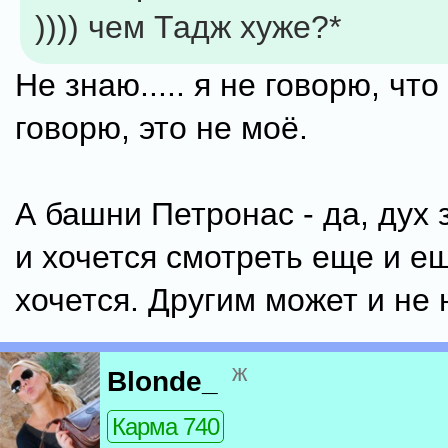
)))) чем Тадж хуже?*
Не знаю..... я не говорю, чт
говорю, это не моё.
А башни Петронас - да, дух 
и хочется смотреть еще и ещ
хочется. Другим может и не н
ж
Blonde_
Карма 740