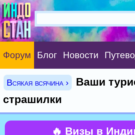
Форум
Блог
Новости
Путево
Ваши тури
Всякая всячина ›
страшилки
🔥 Визы в Инд