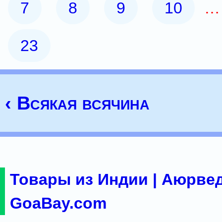
7
8
9
10
23
‹ Всякая всячина
Товары из Индии | Аюрвед
GoaBay.com