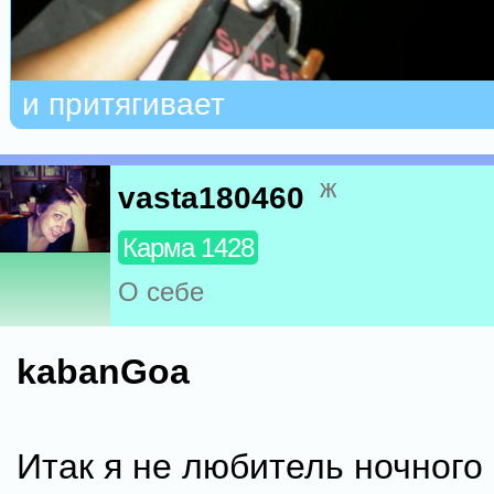
и притягивает
ж
vasta180460
Карма 1428
О себе
kabanGoa
Итак я не любитель ночного 