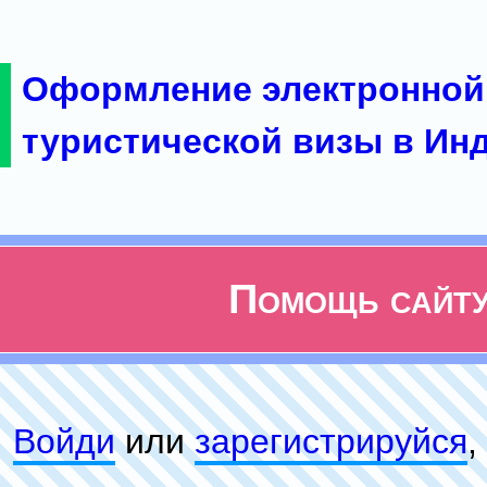
Оформление электронной
туристической визы в Ин
Помощь сайт
Войди
или
зарeгиcтpируйся
,