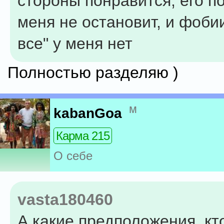
стороны понравится, его п
меня не остановит, и фобии
все" у меня нет
Полностью разделяю )
м
kabanGoa
Карма 215
О себе
vasta180460
А какие предположения, кто