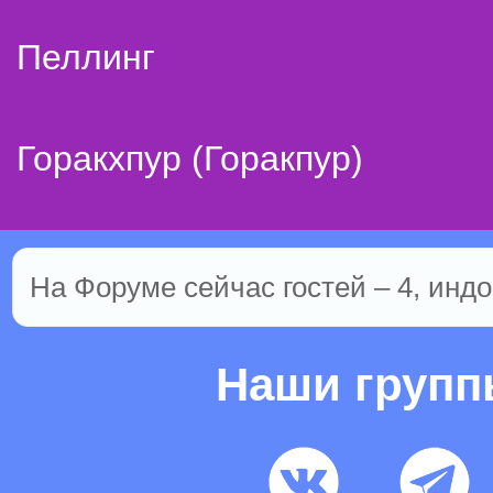
Пеллинг
Горакхпур (Горакпур)
На Форуме сейчас гостей – 4, индо
Наши груп