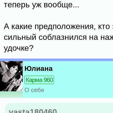
теперь уж вообще...
А какие предположения, кто 
сильный соблазнился на на
удочке?
Юлиана
Карма 960
О себе
vasta180460