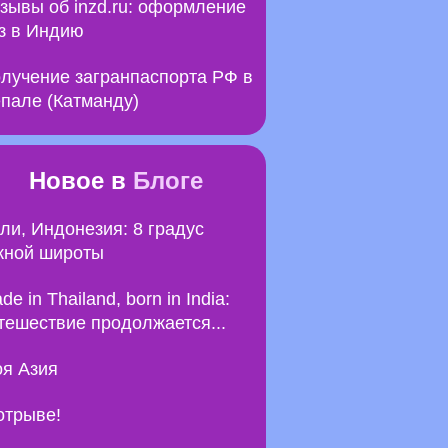
зывы об inzd.ru: оформление
з в Индию
лучение загранпаспорта РФ в
пале (Катманду)
Новое в
Блоге
ли, Индонезия: 8 градус
ной широты
de in Thailand, born in India:
тешествие продолжается...
я Азия
отрыве!