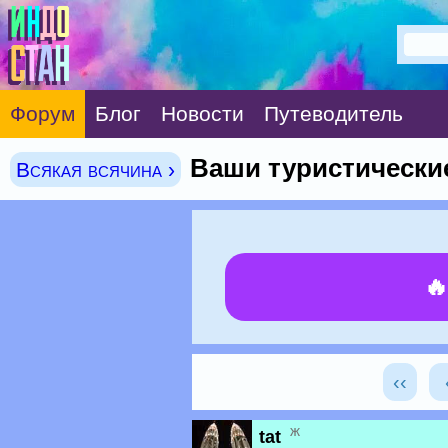
Форум
Блог
Новости
Путеводитель
Ваши туристически
Всякая всячина ›

‹‹
ж
tat