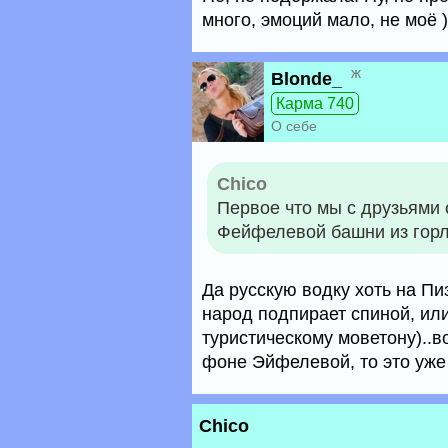
много, эмоций мало, не моё )
ж
Blonde_
Карма 740
О себе
Chico
Первое что мы с друзьями с
Фейфелевой башни из горл
Да русскую водку хоть на Пи
народ подпирает спиной, ил
туристическому моветону)..в
фоне Эйфелевой, то это уже 
Chico