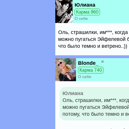
Юлиана
Карма 960
О себе
Оль, страшилки, им***, когда
можно пугаться Эйфелевой б
что было темно и ветрено..))
ж
Blonde_
Карма 740
О себе
Юлиана
Оль, страшилки, им***, ког
можно пугаться Эйфелевой
потому, что было темно и ве