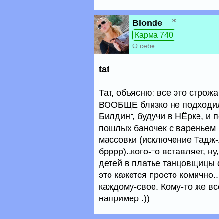
ж
Blonde_
Карма 740
О себе
tat
Тат, объясню: все это стро
ВООБЩЕ близко не подходила
Билдинг, будучи в НЁрке, и 
пошлых баночек с вареньем в
массовки (исключение Тадж-
брррр)..кого-то вставляет, н
детей в платье танцовщицы ф
это кажется просто комично..
каждому-свое. Кому-то же вс
например :))