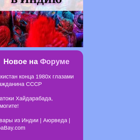
Новое на
Форуме
кистан конца 1980х глазами
ажданина СССР
атоки Хайдарабада,
могите!
вары из Индии | Аюрведа |
aBay.com