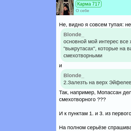
Карма 717
О себе
Не, видно я совсем тупая: н
Blonde_
основной мой интерес все 
"выкрутасах", которые на 
смехотворными
и
Blonde_
2.Залезть на верх Эйфелев
Так, например, Мопассан дела
смехотворного ???
И к пунктам 1. и 3. из перво
На полном серьёзе спрашива