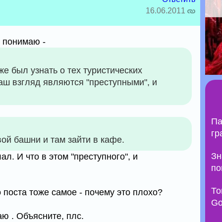
16.06.2011
е понимаю -
же был узнать о тех туристических
ваш взгляд являются "преступными", и
Па
гр
ой башни и там зайти в кафе.
Зн
л. И что в этом "преступного", и
по
То
го поста тоже самое - почему это плохо?
Go
ю . Объясните, плс.