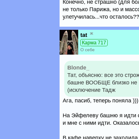
Конечно, не страшно (для бо
не только Парижа, но и массо
улетучилась...что осталось??
ж
tat
Карма 717
О себе
Blonde_
Тат, объясню: все это стр
башне ВООБЩЕ близко не по
(исключение Тадж
Ага, пасиб, теперь поняла )))
На Эйфелеву башню я идти с
и мне с ними идти. Оказалос
В кафе наверху не заходила,