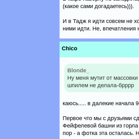
(какое сами догадаетесь))).
И в Тадж я идти совсем не х
ними идти. Не, впечатления 
Chico
Blonde_
Ну меня мутит от массовки
шпилем не делала-брррр
каюсь..... в далекие начала 
Первое что мы с друзьями сде
Фейфелевой башни из горла 
пор - а фотка эта осталась. Н