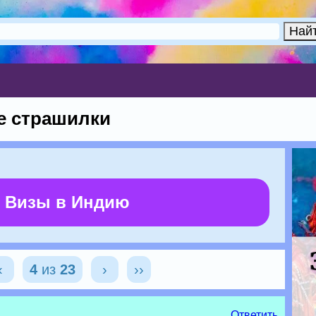
е страшилки
 Визы в Индию
‹
4
из
23
›
››
Ответить