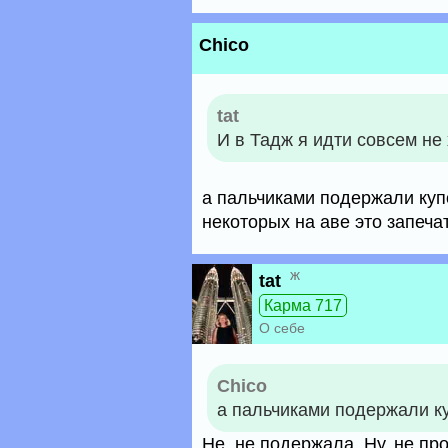
Chico
tat
И в Тадж я идти совсем не 
а пальчиками подержали куп
некоторых на аве это запеча
ж
tat
Карма 717
О себе
Chico
а пальчиками подержали к
Не, не подержала. Ну, не пр