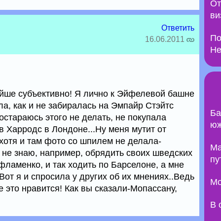
От
ви
Ответить
По
16.06.2011
Не
жайше субъективно! Я лично к Эйфелевой башне
, как и не забиралась на Эмпайр Стэйтс
Ба
постараюсь этого не делать, не покупала
юж
 Харродс в Лондоне...Ну меня мутит от
хотя и там фото со шпилем не делала-
Ma
у, не знаю, например, обрядить своих шведских
пу
ламенко, и так ходить по Барселоне, а мне
Вот я и спросила у других об их мнениях..Ведь
Мо
е это нравится! Как вы сказали-Мопассану,
В 