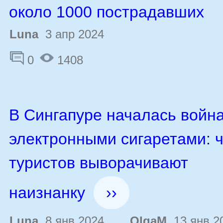
около 1000 пострадавших
Luna
3 апр 2024
0
1408
В Сингапуре началась война
электронными сигаретами: 
туристов выворачивают
наизнанку
››
Luna
8 янв 2024 …
OlgaM
13 янв 2