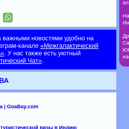
ал
На
Ин
Др
а важными новостями удобно на
Са
еграм-канале
«Межгалактический
ЮН
ь»
. У нас также есть уютный
на
тический Чат»
.
ЮВА
а | GoaBay.com
туристической визы в Индию