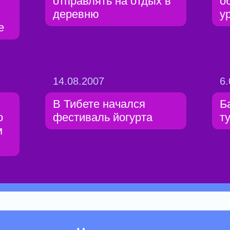
отправлять на отдых в
о
деревню
у
е
14.08.2007
6.
В Тибете начался
Б
о
фестиваль йогурта
т
м