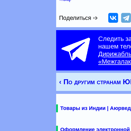
Поделиться ➩
Следить з
нашем тел
Дирижабл
«Межгалак
‹ По другим странам 
Товары из Индии | Аюрвед
Оформление электронной 