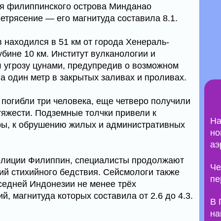
я филиппинского острова Минданао
трясение — его магнитуда составила 8.1.
 находился в 51 км от города Хенераль-
убине 10 км. Институт вулканологии и
 угрозу цунами, предупредив о возможном
 один метр в закрытых заливах и проливах.
 погибли три человека, еще четверо получили
тяжести. Подземные толчки привели к
На
ы, к обрушению жилых и административных
но
аэ
лиции Филиппин, специалисты продолжают
Че
ий стихийного бедствия. Сейсмологи также
пе
седней Индонезии не менее трёх
, магнитуда которых составила от 2.6 до 4.3.
В 
на