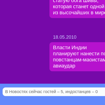
статую бога Шивы,
которая станет одной
из высочайших в мир
18.05.2010
Власти Индии
планируют нанести п
повстанцам-маоиста
авиаудар
В Новостях сейчас гостей – 5, индостанцев – 0