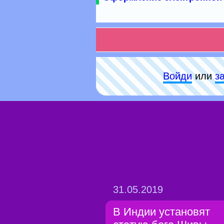
Войди
или
з
31.05.2019
В Индии установят