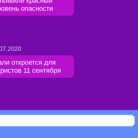
бъявили красный
ровень опасности
07.2020
али откроется для
уристов 11 сентября