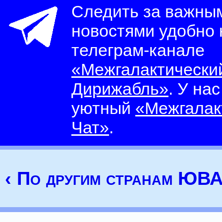
Следить за важны
новостями удобно
телеграм-канале
«Межгалактически
Дирижабль»
. У на
уютный
«Межгалак
Чат»
.
‹ По другим странам ЮВ