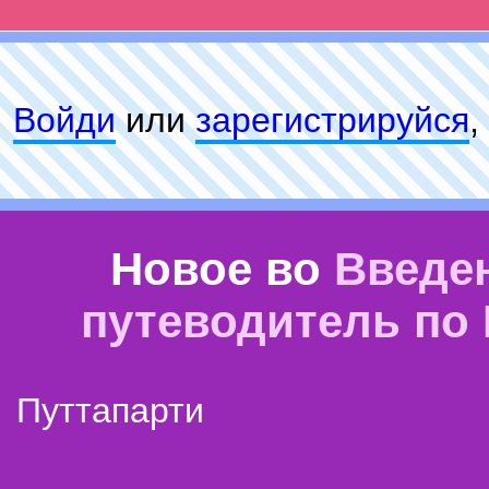
Войди
или
зарeгиcтpируйся
,
Новое во
Введе
путеводитель по
Путтапарти