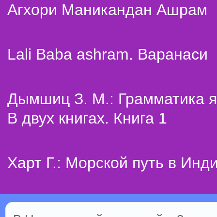
Агхори Маникандан Ашрам
Lali Baba ashram. Варанаси
Дымшиц З. М.: Грамматика я
В двух книгах. Книга 1
Харт Г.: Морской путь в Инд