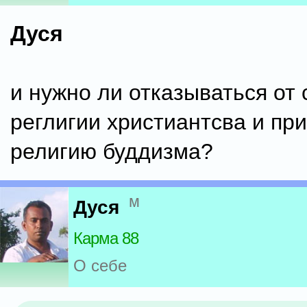
Дуся
и нужно ли отказываться от 
реглигии христиантсва и пр
религию буддизма?
м
Дуся
Карма 88
О себе