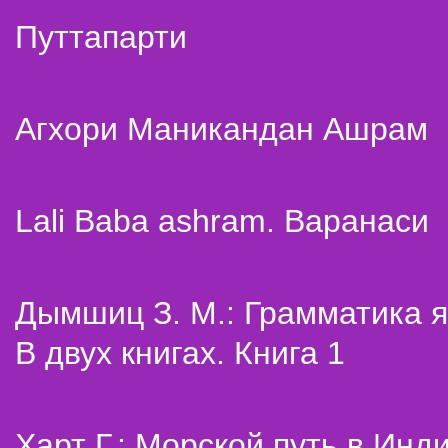
Путтапарти
Агхори Маникандан Ашрам
Lali Baba ashram. Варанаси
Дымшиц З. М.: Грамматика я
В двух книгах. Книга 1
Харт Г.: Морской путь в Инд