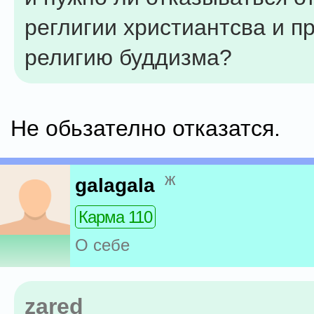
реглигии христиантсва и п
религию буддизма?
Не обьзателно отказатся.
ж
galagala
Карма 110
О себе
zared