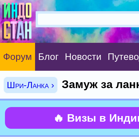
Форум
Блог
Новости
Путево
Замуж за лан
Шри-Ланка ›
🔥 Визы в Инд