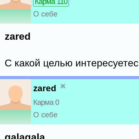
Карма 110
О себе
zared
С какой целью интересуетес
ж
zared
Карма 0
О себе
galagala