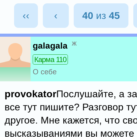
‹‹
‹
40
из
45
ж
galagala
Карма 110
О себе
provokator
Послушайте, а за
все тут пишите? Разговор ту
другое. Мне кажется, что св
высказываниями вы можете