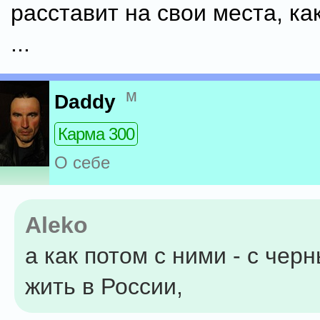
расставит на свои места, ка
...
м
Daddy
Карма 300
О себе
Aleko
а как потом с ними - с чер
жить в России,