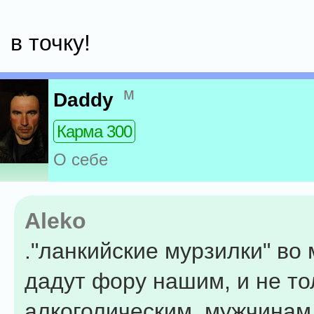
в точку!
м
Daddy
Карма 300
О себе
Aleko
."ланкийские мурзилки" во
дадут фору нашим, и не то
алкоголическим, мужчинам.