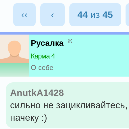
‹‹
‹
44
из
45
ж
Русалка
Карма 4
О себе
AnutkA1428
сильно не зацикливайтесь,
начеку :)