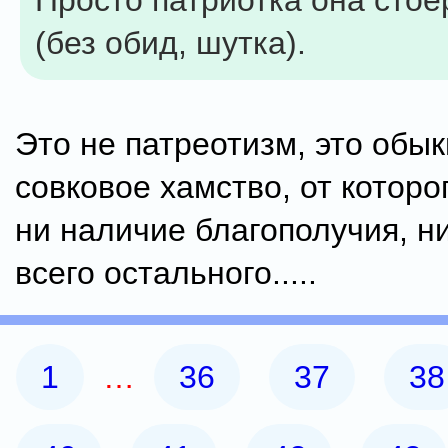
Просто патриотка она стое
(без обид, шутка).
Это не патреотизм, это обы
совковое хамство, от которо
ни наличие благополучия, ни
всего остального.....
1
…
36
37
38