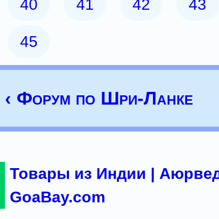
40
41
42
43
45
‹ Форум по Шри-Ланке
Товары из Индии | Аюрвед
GoaBay.com