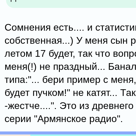
Сомнения есть.... и статист
собственная...) У меня сын р
летом 17 будет, так что вопр
меня(!) не праздный... Бана
типа:"... бери пример с меня
будет пучком!" не катят... Так
-жестче....". Это из древнего
серии "Армянское радио".