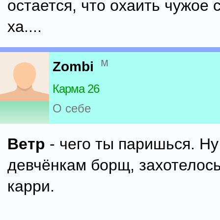
остается, что охаить чужое с
ха....
м
Zombi
Карма 26
О себе
Ветр
- чего ты паришься. Н
девчёнкам борщ, захотелось
карри.