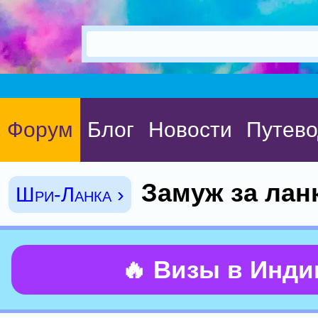
Форум
Блог
Новости
Путево
Замуж за лан
Шри-Ланка ›
🔥 Визы в Инд