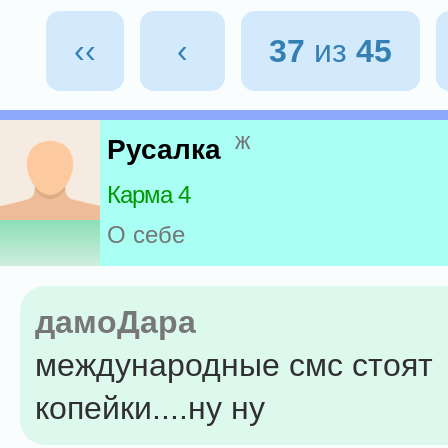
‹‹
‹
37
из
45
ж
Русалка
Карма 4
О себе
дамоДара
международные смс стоят
копейки....ну ну