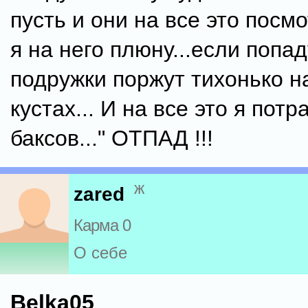
пусть и они на все это посмо
я на него плюну...если попаду
подружки поржут тихонько н
кустах... И на все это я пот
баксов..." ОТПАД !!!
ж
zared
Карма 0
О себе
Belka05