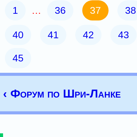
1
…
36
37
38
40
41
42
43
45
‹ Форум по Шри-Ланке