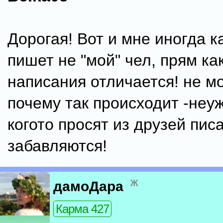
Дорогая! Вот и мне иногда к
пишет не "мой" чел, прям ка
написания отличается! не мо
почему так происходит -неу
когото просят из друзей пис
забавляются!
ж
дамоДара
Карма 427