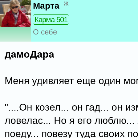
ж
Марта
Карма 501
О себе
дамоДара
Меня удивляет еще один мо
"....Он козел... он гад... он 
ловелас... Но я его люблю...
поеду... повезу туда своих по