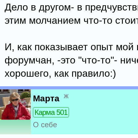
Дело в другом- в предчувств
этим молчанием что-то стоит
И, как показывает опыт мой 
форумчан, -это "что-то"- нич
хорошего, как правило:)
ж
Марта
Карма 501
О себе