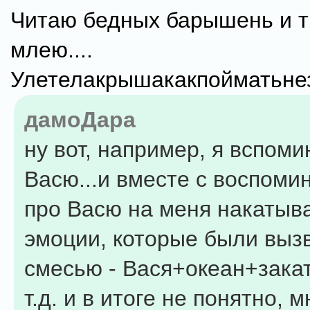
Читаю бедных барышень и т
млею....
Улетелакрышакакпойматьнез
дамоДара
ну вот, например, я вспом
Васю...и вместе с воспоми
про Васю на меня накатыва
эмоции, которые были выз
смесью - Вася+океан+закат
т.д. и в итоге не понятно, 