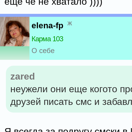
еще че не хватало ))))
ж
elena-fp
Карма 103
О себе
zared
неужели они еще когото пр
друзей писать смс и забав
Я всегда за подругу смски в