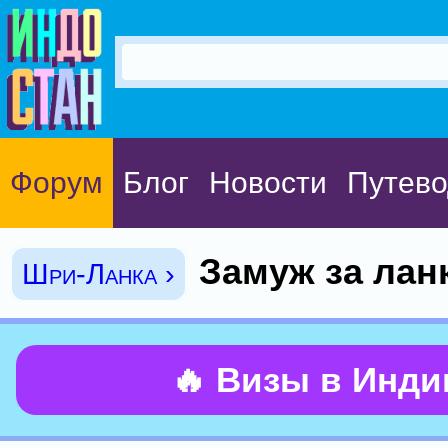
Форум
Блог
Новости
Путево
Замуж за лан
Шри-Ланка ›
🔥 Визы в Инд