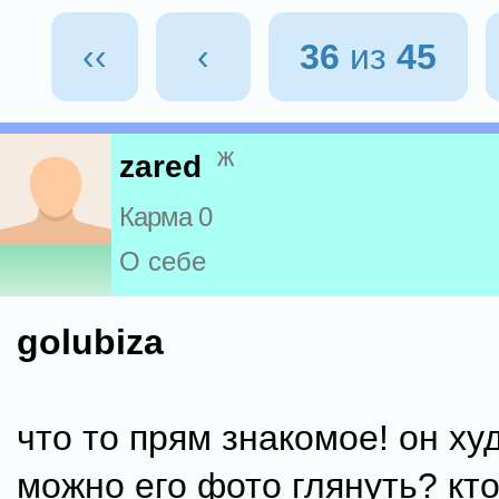
‹‹
‹
36
из
45
ж
zared
Карма 0
О себе
golubiza
что то прям знакомое! он ху
можно его фото глянуть? кто