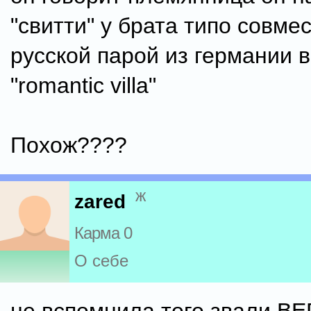
"свитти" у брата типо совмес
русской парой из германии 
"romantic villa"
Похож????
ж
zared
Карма 0
О себе