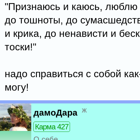
"Признаюсь и каюсь, люблю 
до тошноты, до сумасшедств
и крика, до ненависти и бес
тоски!"
надо справиться с собой как
могу!
ж
дамоДара
Карма 427
О себе