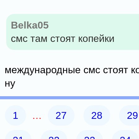
Belka05
смс там стоят копейки
международные смс стоят ко
ну
1
…
27
28
29