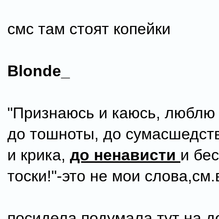
смс там стоят копейки
Blonde_
"Признаюсь и каюсь, люблю 
до тошноты, до сумасшедств
и крика,
до ненависти
и бе
тоски!"-это не мои слова,см
посидела,подумала тут на д