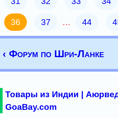
31
32
33
34
36
37
…
44
4
‹ Форум по Шри-Ланке
Товары из Индии | Аюрвед
GoaBay.com