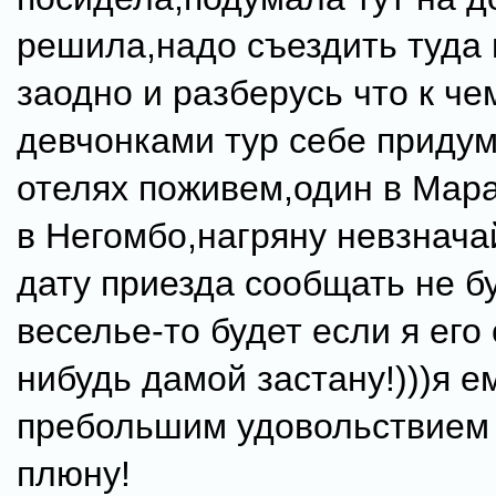
решила,надо съездить туда 
заодно и разберусь что к че
девчонками тур себе придум
отелях поживем,один в Мар
в Негомбо,нагряну невзнача
дату приезда сообщать не бу
веселье-то будет если я его 
нибудь дамой застану!)))я е
пребольшим удовольствием 
плюну!