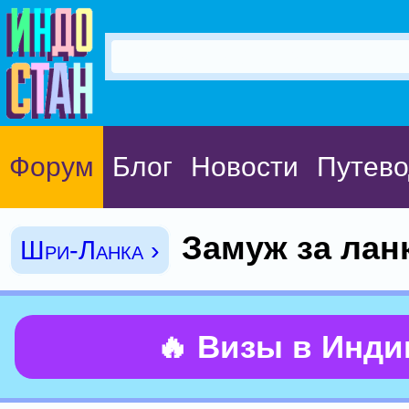
Форум
Блог
Новости
Путево
Замуж за лан
Шри-Ланка ›
🔥 Визы в Инд