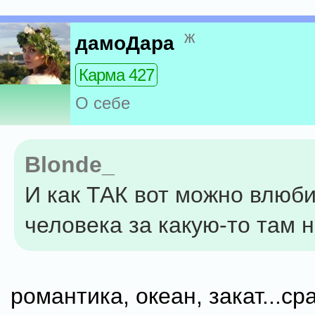
ж
дамоДара
Карма 427
О себе
Blonde_
И как ТАК вот можно влюби
человека за какую-то там 
романтика, океан, закат...с