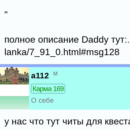
"
полное описание Daddy тут:..
lanka/7_91_0.html#msg128
м
a112
Карма 169
О себе
у нас что тут читы для квес