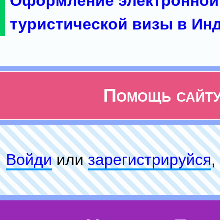
Оформление электронной
туристической визы в Ин
Помощь сайт
Войди
или
зарeгиcтpируйся
,