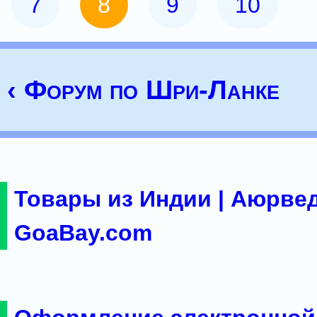
7
8
9
10
‹ Форум по Шри-Ланке
Товары из Индии | Аюрвед
GoaBay.com