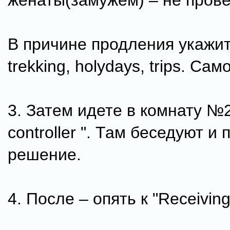
женаты(замужем) – не прове
В причине продления укажите
trekking, holydays, trips. Сам
3. Затем идете в комнату №2
controller ". Там беседуют и
решение.
4. После – опять к "Receiving