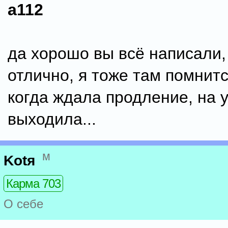
a112
да хорошо вы всё написали,
отлично, я тоже там помнит
когда ждала продление, на 
выходила...
м
Kotя
Карма 703
О себе