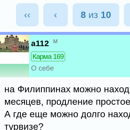
‹‹
‹
8
из
10
м
a112
Карма 169
О себе
на Филиппинах можно наход
месяцев, продление простое 
А где еще можно долго нахо
турвизе?