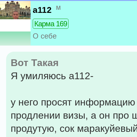
м
a112
Карма 169
О себе
Вот Такая
Я умиляюсь a112-
у него просят информацию
продлении визы, а он про
продутую, сок маракуйевый