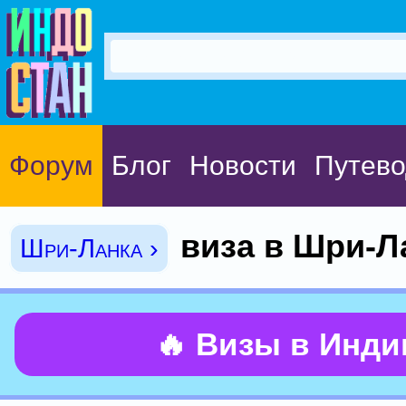
Форум
Блог
Новости
Путево
виза в Шри-Л
Шри-Ланка ›
🔥 Визы в Инд