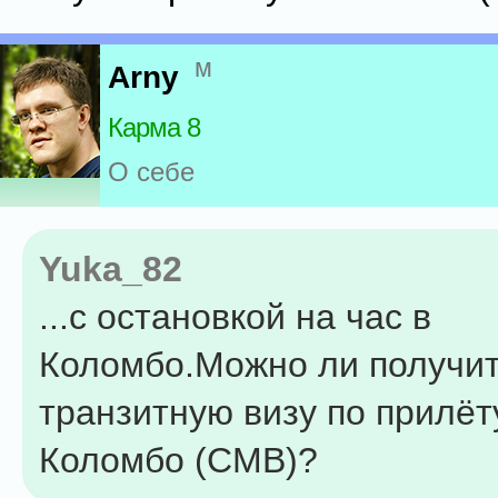
м
Arny
Карма 8
О себе
Yuka_82
...с остановкой на час в
Коломбо.Можно ли получи
транзитную визу по прилёт
Коломбо (СМВ)?