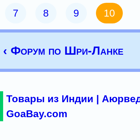
7
8
9
10
‹ Форум по Шри-Ланке
Товары из Индии | Аюрвед
GoaBay.com