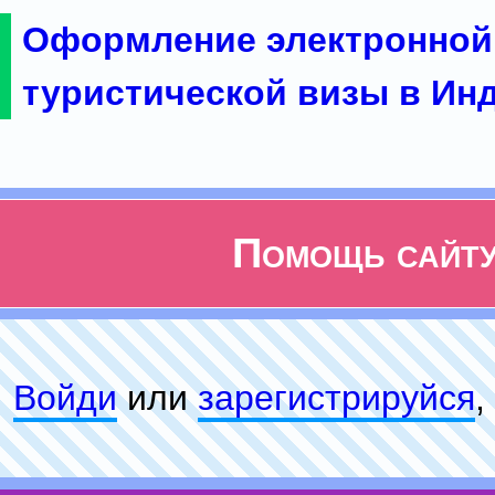
Оформление электронной
туристической визы в Ин
Помощь сайт
Войди
или
зарeгиcтpируйся
,