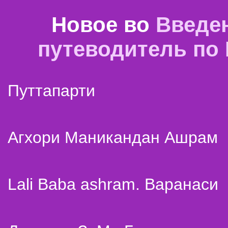
Новое во
Введе
путеводитель по
Путтапарти
Агхори Маникандан Ашрам
Lali Baba ashram. Варанаси