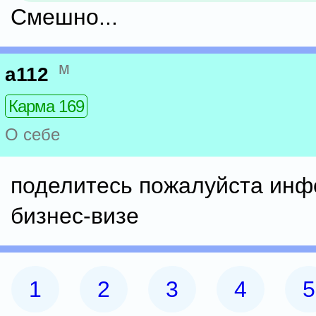
Смешно...
м
a112
Карма 169
О себе
поделитесь пожалуйста инф
бизнес-визе
1
2
3
4
5