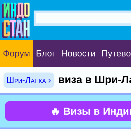
Форум
Блог
Новости
Путево
виза в Шри-Л
Шри-Ланка ›
🔥 Визы в Инд