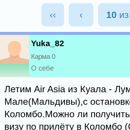
‹‹
‹
10
и
Yuka_82
Карма 0
О себе
Летим Air Asia из Куала - Лу
Мале(Мальдивы),с остановко
Коломбо.Можно ли получить
визу по прилёту в Коломбо 