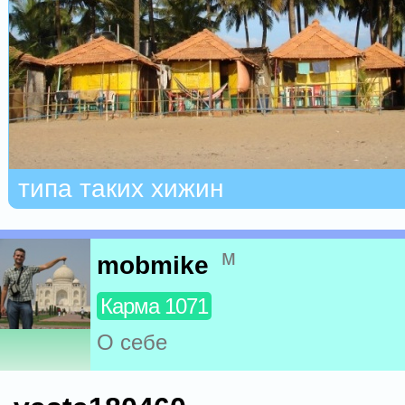
типа таких хижин
м
mobmike
Карма 1071
О себе