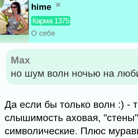
ж
hime
Карма 1375
О себе
Max
но шум волн ночью на люб
Да если бы только волн :) -
слышимость аховая, "стены"
символические. Плюс муравь