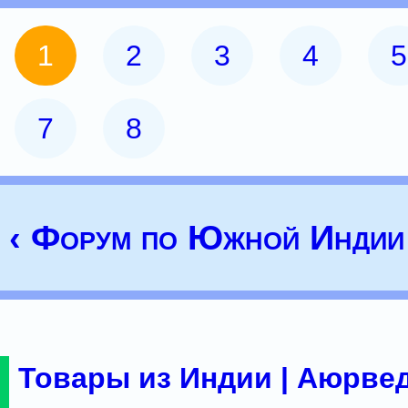
1
2
3
4
5
7
8
‹ Форум по Южной Индии
Товары из Индии | Аюрвед