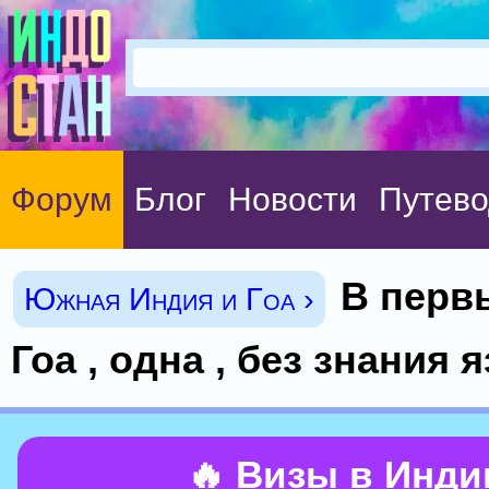
Форум
Блог
Новости
Путево
В перв
Южная Индия и Гоа ›
Гоа , одна , без знания 
🔥 Визы в Инд