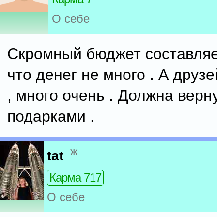
О себе
Скромный бюджет составляет
что денег не много . А друзе
, много очень . Должна верн
подарками .
ж
tat
Карма 717
О себе