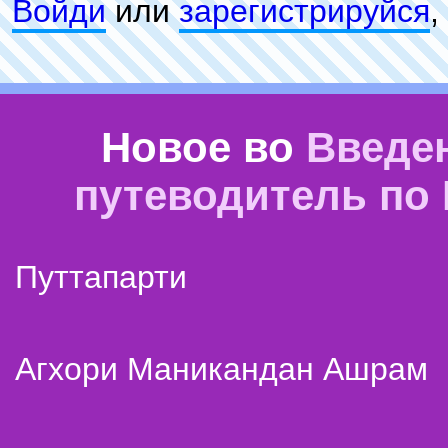
Войди
или
зарeгиcтpируйся
,
Новое во
Введе
путеводитель по
Путтапарти
Агхори Маникандан Ашрам