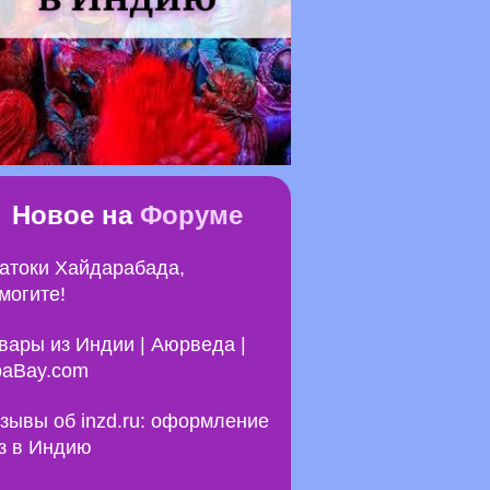
Новое на
Форуме
атоки Хайдарабада,
могите!
вары из Индии | Аюрведа |
aBay.com
зывы об inzd.ru: оформление
з в Индию