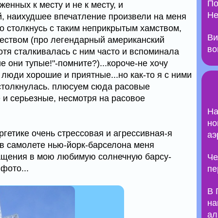
По
нных к месту и не к месту, и
Не
й, наихудшее впечатление произвели на меня
о столкнусь с таким неприкрытым хамством,
Ви
жеством (про легендарный американский
во
отя сталкивалась с ним часто и вспоминала
е они тупые!"-помните?)...короче-не хочу
люди хорошие и приятные...но как-то я с ними
 столкнулась. плюсуем сюда расовые
 и серьезные, несмотря на расовое
На
но
ргетике очень стрессовая и агрессивная-я
аэ
е в самолете нью-йорк-барселона меня
ащения в мою любимую солнечную барсу-
Че
фото...
пе
В 
на
ал