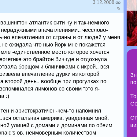
3.12.2008
✎
вашингтон атлантик сити ну и так-немного
ь нерадужными впечатлениями.. чесслово-
ь-но впечатления от страны и от людей у меня
.не ожидала что нью йорк мне покажется
емле -единственное место которое хочется
ергетике-это брайтон бич-где и отдохнула
отвала борщом и блинчиками с икрой.. вся
оизвела впечатление дурки из которой
Зн
на второй день.. вообще при прогулках по
по
вспоминался лимонов со своим "это я-
а :)
То
Go
тен и аристократичен-чем-то напомнил
От
..вся остальная америка, увиденная мной,
ви
ной улицей с домами и доминами по обеим
onald's ов, неимоверным количеством