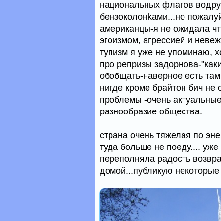
национальных флагов водруже
бензоколонkами...но пожалу
американцы-я не ожидала чт
эгоизмом, агрессией и невe
тупизм я уже не упоминаю, х
про репризы задорнова-"каки
обобщать-наверное есть там 
нигде кроме брайтон бич не
проблемы -очень актуальные
разнообразие общества.
страна очень тяжелая по эне
туда больше не поеду.... уж
переполняла радость возвр
домой...публикую некоторые 