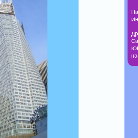
На
Ин
Др
Са
ЮН
на