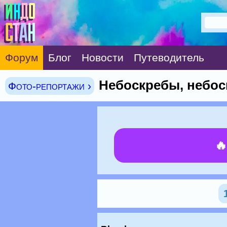
Форум
Блог
Новости
Путеводитель
Hебоскребы, небоск
Фото-репортажи ›
