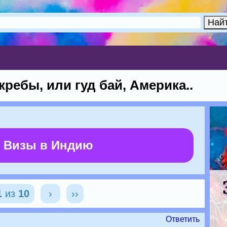
ребы, или гуд бай, Aмерика..
 Визы в Индию
1
из
10
›
››
Ответить