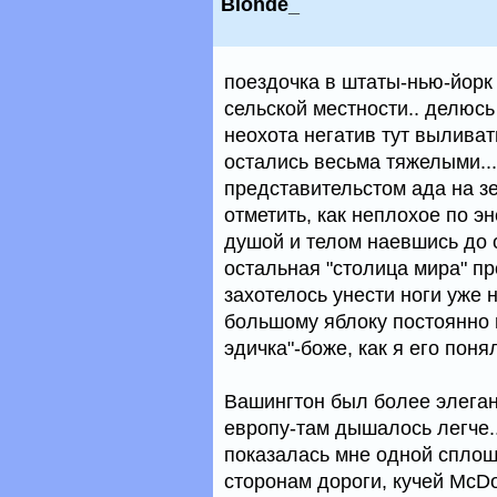
Blonde_
поездочка в штаты-нью-йорк 
сельской местности.. делюс
неохота негатив тут выливат
остались весьма тяжелыми...
представительстом ада на з
отметить, как неплохое по эн
душой и телом наевшись до 
остальная "столица мира" пр
захотелось унести ноги уже 
большому яблоку постоянно 
эдичка"-боже, как я его понял
Bашингтон был более элеган
европу-там дышалось легче.
показалась мне одной сплош
сторонам дороги, кучей McD