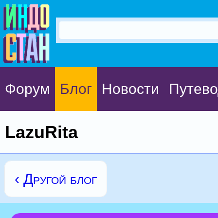
Форум
Блог
Новости
Путево
LazuRita
‹ Другой блог