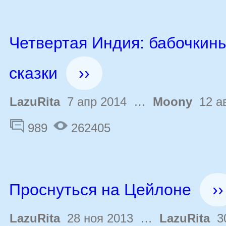
Четвертая Индия: бабочкин
сказки
››
LazuRita
7 апр 2014 …
Moony
12 ав
989
262405
Проснуться на Цейлоне
››
LazuRita
28 ноя 2013 …
LazuRita
30