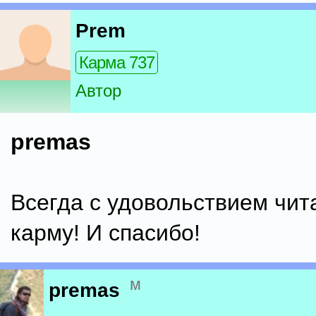
Prem
Карма 737
Автор
premas
Всегда с удовольствием чита
карму! И спасибо!
м
premas