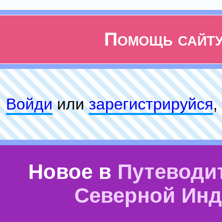
Помощь сайт
Войди
или
зарeгиcтpируйся
,
Новое в
Путеводи
Северной Ин