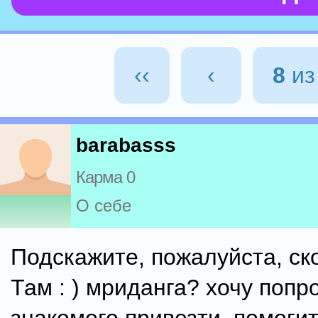
‹‹
‹
8
и
barabasss
Карма 0
О себе
Подскажите, пожалуйста, ск
Там : ) мриданга? хочу попр