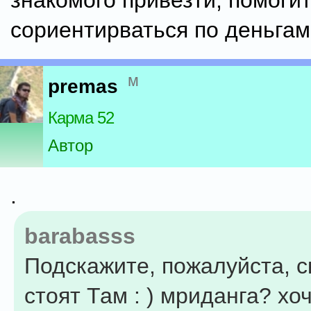
знакомого привезти, помоги
сориентирваться по деньгам.
м
premas
Карма 52
Автор
.
barabasss
Подскажите, пожалуйста, с
стоят Там : ) мриданга? хо