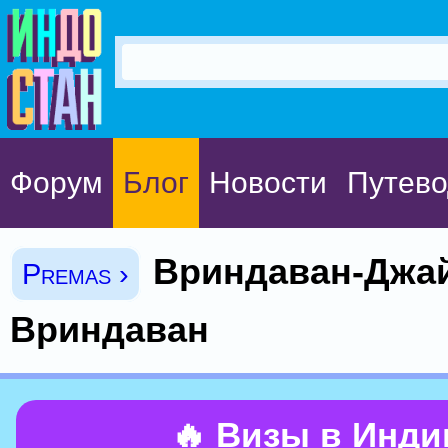
Форум
Блог
Новости
Путево
Вриндаван-Джай
Premas ›
Вриндаван
🔥 Визы в Инд