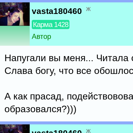
ж
vasta180460
Карма 1428
Автор
Напугали вы меня... Читала 
Слава богу, что все обошлос
А как прасад, подействовов
образовался?)))
ж