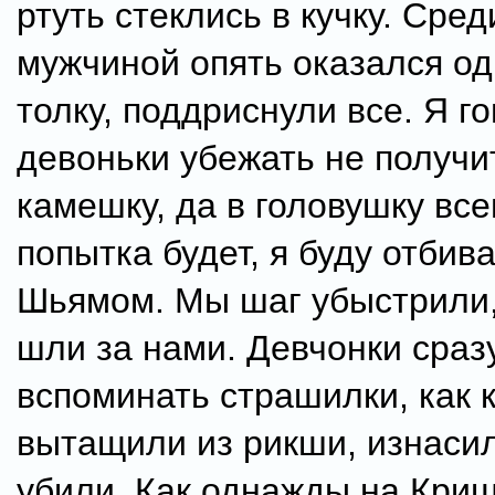
ртуть стеклись в кучку. Сред
мужчиной опять оказался оди
толку, поддриснули все. Я г
девоньки убежать не получит
камешку, да в головушку все
попытка будет, я буду отбив
Шьямом. Мы шаг убыстрили,
шли за нами. Девчонки сраз
вспоминать страшилки, как 
вытащили из рикши, изнаси
убили. Как однажды на Кри