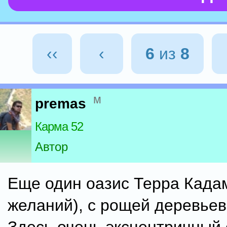
‹‹
‹
6
из
8
м
premas
Карма 52
Автор
Еще один оазис Терра Када
желаний), с рощей деревьев