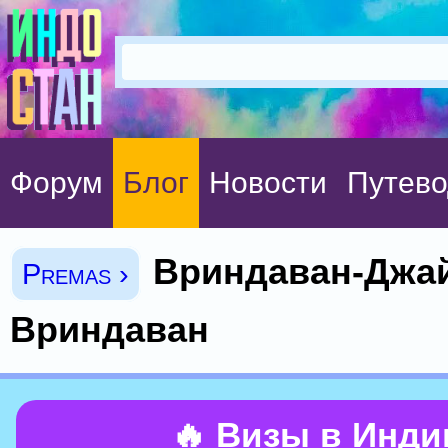
Форум
Блог
Новости
Путево
Вриндаван-Джай
Premas ›
Вриндаван
🔥 Визы в Инд