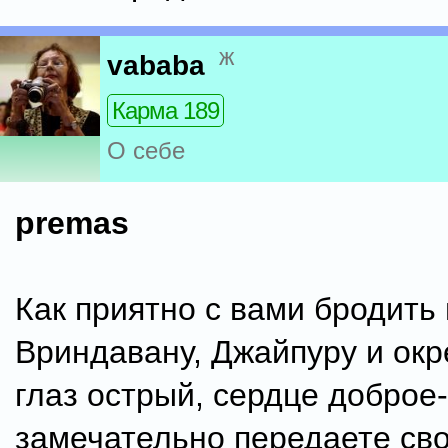
ж
vababa
Карма 189
О себе
premas
Как приятно с вами бродить 
Вриндавану, Джайпуру и окр
глаз острый, сердце доброе-
замечательно передаете св