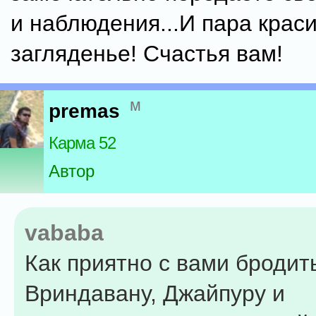
и наблюдения...И пара крас
загляденье! Счастья вам!
м
premas
Карма 52
Автор
vababa
Как приятно с вами бродит
Вриндавану, Джайпуру и