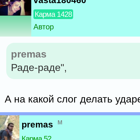
vasta180460
Карма 1428
Автор
premas
Раде-раде",
А на какой слог делать уда
м
premas
Карма 52