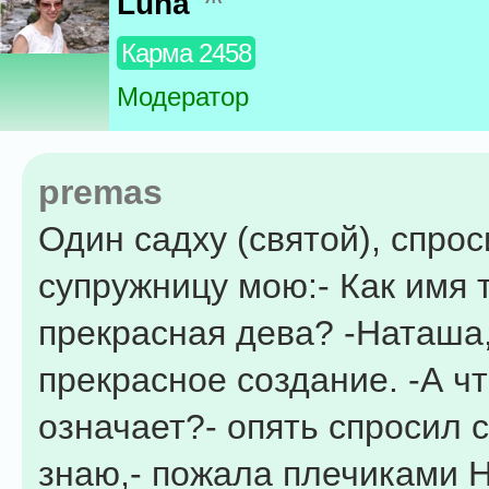
Luna
Карма 2458
Модератор
premas
Один садху (святой), спро
супружницу мою:- Как имя 
прекрасная дева? -Наташа,
прекрасное создание. -А ч
означает?- опять спросил с
знаю,- пожала плечиками Н