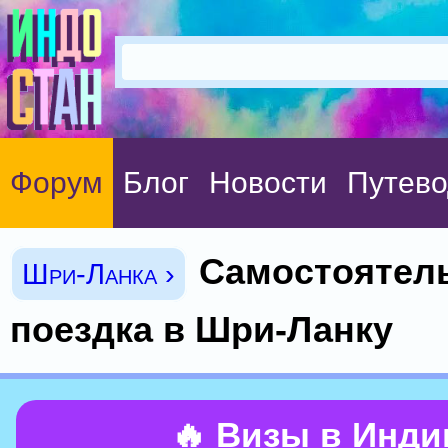
Форум
Блог
Новости
Путево
Самостоятел
Шри-Ланка ›
поездка в Шри-Ланку
🔥 Визы в Инд