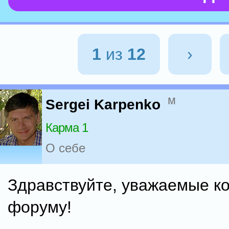
1
из
12
›
м
Sergei Karpenko
Карма 1
О себе
Здравствуйте, уважаемые ко
форуму!