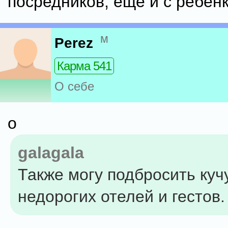
посредников, еще и с ребен
м
Perez
Карма 541
О себе
о
galagala
Также могу подбросить куч
недорогих отелей и гестов.