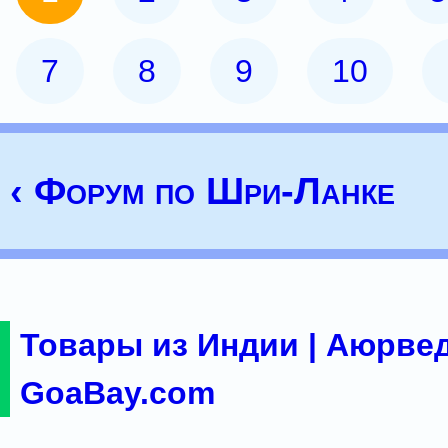
7
8
9
10
‹ Форум по Шри-Ланке
Товары из Индии | Аюрвед
GoaBay.com