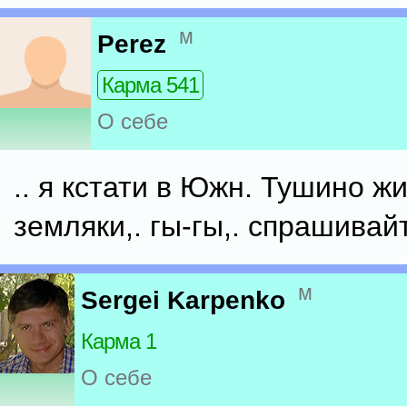
м
Perez
Карма 541
О себе
.. я кстати в Южн. Тушино жи
земляки,. гы-гы,. спрашивайт
м
Sergei Karpenko
Карма 1
О себе